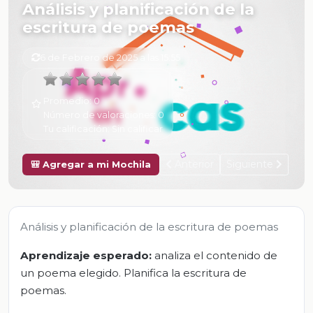
Análisis y planificación de la
escritura de poemas
6 de Febrero de 2025 a las 15:55
Promedio:
0
Número de valoraciones:
0
Tu calificación:
Sin calificar
Anterior
Siguiente
🎒 Agregar a mi Mochila
Análisis y planificación de la escritura de poemas
Aprendizaje esperado:
analiza el contenido de
un poema elegido. Planifica la escritura de
poemas.