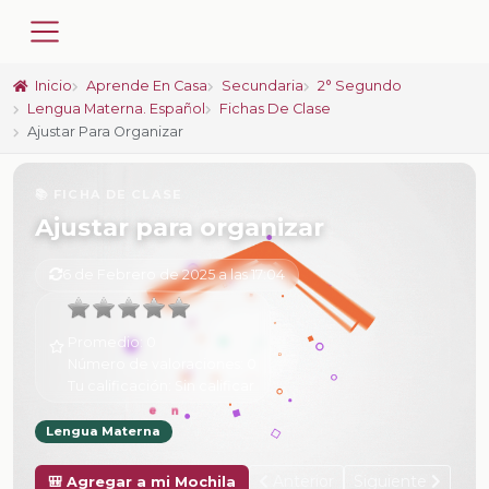
Inicio
Aprende En Casa
Secundaria
2° Segundo
Lengua Materna. Español
Fichas De Clase
Ajustar Para Organizar
📚 FICHA DE CLASE
Ajustar para organizar
6 de Febrero de 2025 a las 17:04
Promedio:
0
Número de valoraciones:
0
Tu calificación:
Sin calificar
Lengua Materna
Anterior
Siguiente
🎒 Agregar a mi Mochila