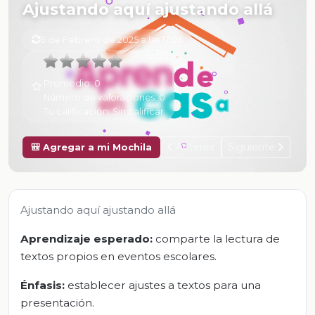
Ajustando aquí ajustando allá
6 de Febrero de 2025 a las 17:03
Promedio:
0
Número de valoraciones:
0
Tu calificación:
Sin calificar
Anterior
Siguiente
🎒 Agregar a mi Mochila
Ajustando aquí ajustando allá
Aprendizaje esperado:
comparte la lectura de
textos propios en eventos escolares.
Énfasis:
establecer ajustes a textos para una
presentación.