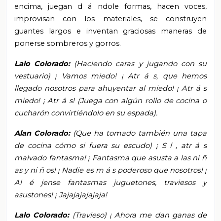
encima, juegan d
á
ndole
formas, hacen voces,
improvisan con los materiales, se construyen
guantes largos e inventan graciosas maneras de
ponerse sombreros y gorros.
Lalo Colorado:
(Haciendo caras y jugando con su
vestuario)
¡
Vamos miedo!
¡
Atr
á
s, que hemos
llegado nosotros para ahuyentar al miedo!
¡
Atr
á
s
miedo!
¡
Atr
á
s! (Juega con algún rollo de cocina o
cucharón convirtiéndolo en su espada).
Alan Colorado:
(Que ha tomado también una tapa
de cocina cómo si fuera su escudo)
¡
S
í
, atr
á
s
malvado fantasma!
¡
Fantasma que asusta a las ni
ñ
as y ni
ñ
os!
¡
Nadie es m
á
s poderoso que nosotros!
¡
Al
é
jense fantasmas juguetones, traviesos y
asustones!
¡
Jajajajajajaja!
Lalo Colorado:
(Travieso)
¡
Ahora me dan ganas de