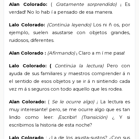
Alan Colorado:
(
Gratamente sorprendido)
¡
Es
verdad! No lo hab
í
a pensado de esa manera.
Lalo Colorado:
(Continúa leyendo)
Los ni
ñ
os, por
ejemplo, suelen asustarse con objetos grandes,
ruidosos, diferentes.
Alan Colorado
:
(Afirmando)
¡
Claro a m
í
me pasa!
Lalo Colorado: (
Continúa la lectura)
Pero con
ayuda de sus familiares y
maestros comprender
á
n
el sentido de esos objetos y se ir
á
n sintiendo cada
vez m
á
s seguros con todo aquello que les rodea.
Alan Colorado:
(
Se le ocurre
algo) ¡
La lectura es
muy interesante! pero, se me ocurre algo que es tan
lindo como leer: ¡Escribir!
(Transición)
¿
Y si
escribimos la historia de esta noche?
Lalo Colorado
: ¿La de los asusta-sustos? ¿Con sus