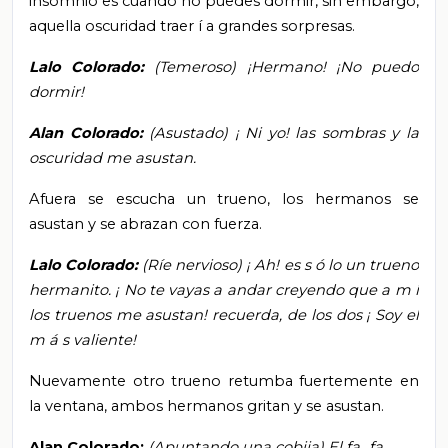
insomnio es cuando no puedes dormir, sin embargo,
aquella oscuridad traer
í
a grandes sorpresas.
Lalo Colorado:
(Temeroso) ¡Hermano! ¡No puedo
dormir!
Alan Colorado:
(Asustado)
¡
Ni yo! las sombras y la
oscuridad me asustan.
Afuera se escucha un trueno, los hermanos se
asustan y se abrazan con fuerza.
Lalo Colorado:
(Ríe nervioso)
¡
Ah! es s
ó
lo un trueno
hermanito.
¡
No te vayas a andar creyendo que a m
í
los truenos me asustan! recuerda,
de los dos
¡
Soy el
m
á
s valiente!
Nuevamente otro trueno retumba fuertemente en
la ventana, ambos hermanos gritan y se asustan.
Alan Colorado:
(Apuntando una cobija)
El fa…fa....