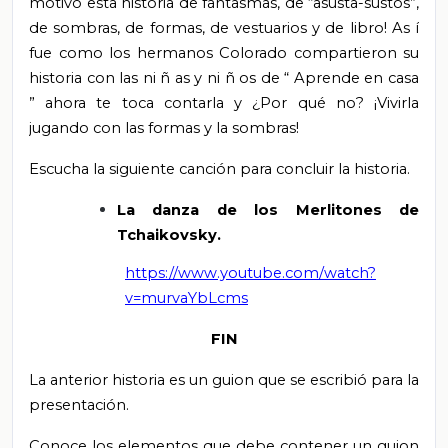
motivó esta historia de fantasmas, de “asusta-sustos”,
de sombras, de formas, de vestuarios y de libro!
As
í
fue como los hermanos Colorado compartieron su
historia con las ni
ñ
as y ni
ñ
os de
“
Aprende en casa
”
ahora te toca contarla y ¿Por qué no? ¡Vivirla
jugando con las formas y la sombras!
Escucha la siguiente canción para concluir la historia.
La danza de los
Merlitones de
Tchaikovsky.
https://www.youtube.com/watch?
v=murvaYbLcms
FIN
La anterior historia es un guion que se escribió para la
presentación.
Conoce los elementos que debe contener un guion