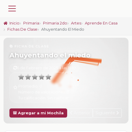
Inicio
Primaria
Primaria 2do
Artes
Aprende En Casa
Fichas De Clase
Ahuyentando El Miedo
📚 FICHA DE CLASE
Ahuyentando el miedo
6 de Febrero de 2025 a las 15:10
Promedio:
0
Número de valoraciones:
0
Tu calificación:
Sin calificar
Anterior
Siguiente
🎒 Agregar a mi Mochila