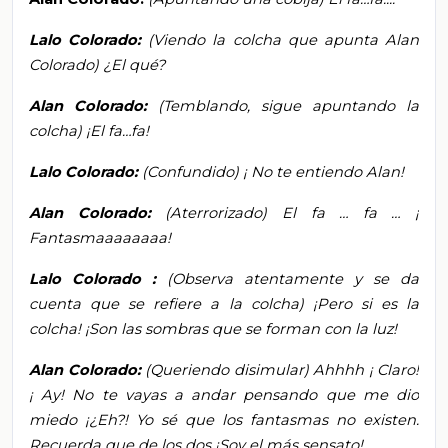
Lalo Colorado:
(Viendo la colcha que apunta Alan
Colorado)
¿El qué?
Alan Colorado:
(Temblando, sigue apuntando la
colcha) ¡El fa…fa!
Lalo Colorado:
(Confundido)
¡
No te entiendo Alan!
Alan Colorado:
(Aterrorizado) El fa
…
fa
… ¡
Fantasmaaaaaaaa!
Lalo Colorado
:
(Observa atentamente y se da
cuenta que se refiere a la colcha) ¡Pero si es la
colcha! ¡Son las sombras que se forman con la luz!
Alan Colorado:
(Queriendo disimular) Ahhhh
¡
Claro!
¡
Ay! No te vayas a andar pensando que me dio
miedo ¡¿Eh?! Yo sé que los fantasmas no existen.
Recuerda que de los dos ¡Soy el más sensato!