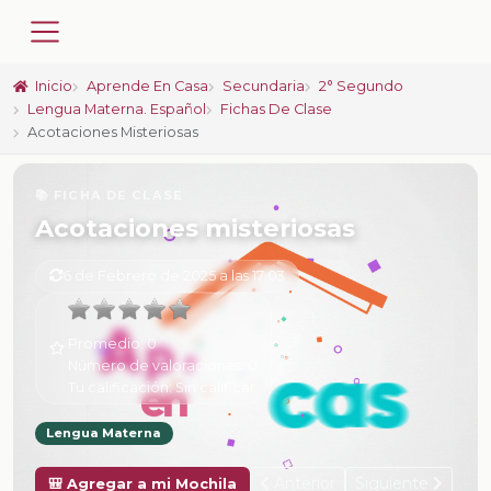
Inicio
Aprende En Casa
Secundaria
2° Segundo
Lengua Materna. Español
Fichas De Clase
Acotaciones Misteriosas
📚 FICHA DE CLASE
Acotaciones misteriosas
6 de Febrero de 2025 a las 17:03
Promedio:
0
Número de valoraciones:
0
Tu calificación:
Sin calificar
Lengua Materna
Anterior
Siguiente
🎒 Agregar a mi Mochila