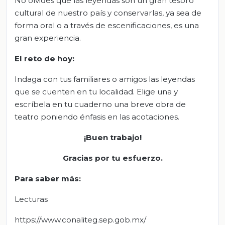
No olvides que las leyendas son un gran tesoro
cultural de nuestro país y conservarlas, ya sea de
forma oral o a través de escenificaciones, es una
gran experiencia.
El
r
eto de
h
oy:
Indaga con tus familiares o amigos las leyendas
que se cuenten en tu localidad. Elige una y
escríbela en tu cuaderno una breve obra de
teatro poniendo énfasis en las acotaciones.
¡Buen trabajo!
Gracias por tu esfuerzo.
Para sabe
r
más:
Lecturas
https://www.conaliteg.sep.gob.mx/