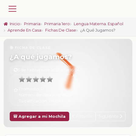
Inicio
Primaria
Primaria 1ero
Lengua Materna. Español
Aprende En Casa
Fichas De Clase
¿A Qué Jugamos?
📚 FICHA DE CLASE
¿A qué jugamos?
6 de Febrero de 2025 a las 16:04
Promedio:
0
Número de valoraciones:
0
Tu calificación:
Sin calificar
Anterior
Siguiente
🎒 Agregar a mi Mochila