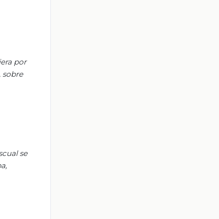
iera por
, sobre
scual se
a,