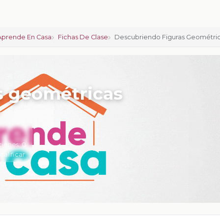
Aprende En Casa
Fichas De Clase
Descubriendo Figuras Geométri
s geométricas
ciones:
0
 calificar