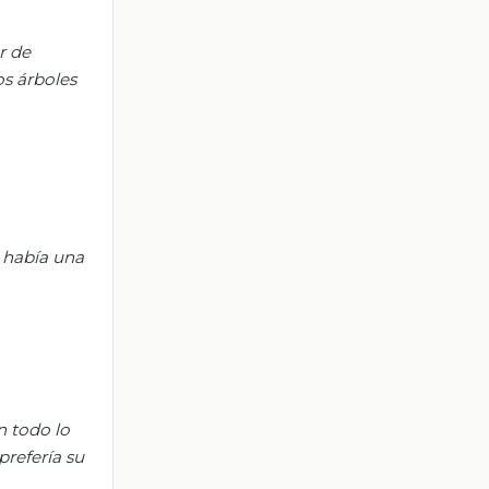
r de
os árboles
 había una
n todo lo
refería su