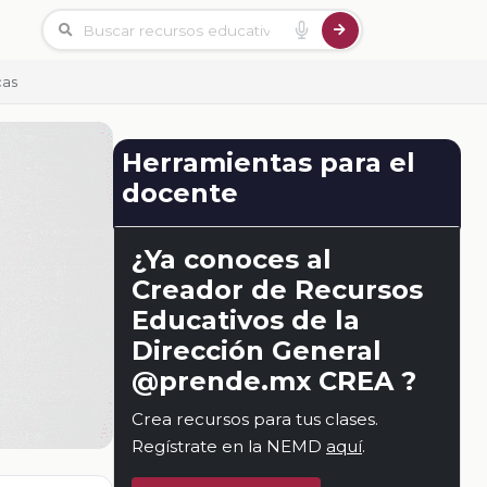
cas
Herramientas para el
docente
¿Ya conoces al
Creador de Recursos
Educativos de la
Dirección General
@prende.mx CREA ?
Crea recursos para tus clases.
Regístrate en la NEMD
aquí
.