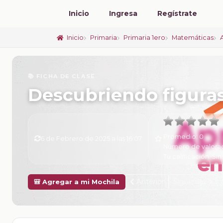
Inicio
Ingresa
Regístrate
Inicio
Primaria
Primaria 1ero
Matemáticas
📚 FICHA DE CLASE
Descubriendo figura
Promedio:
0
6 de Febrero de 2025 a las 16:07
Número de valora
Tu calificación:
Sin
Anterior
Siguiente
🎒 Agregar a mi Mochila