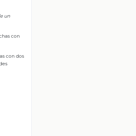
de un
echas con
das con dos
edes