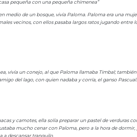
casa pequeña con una pequeña chimenea”
n medio de un bosque, vivía Paloma. Paloma era una muje
imales vecinos, con ellos pasaba largos ratos jugando entre l
, vivía un conejo, al que Paloma llamaba Timbal; también
u amigo del lago, con quien nadaba y corría, el ganso Pascual.
acas y camotes, ella solía preparar un pastel de verduras co
gustaba mucho cenar con Paloma, pero a la hora de dormir, p
ba a descansar tranquilo.