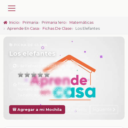
Inicio
Primaria
Primaria 1ero
Matemáticas
Aprende En Casa
Fichas De Clase
Los Elefantes
📚 FICHA DE CLASE
Los elefantes
6 de Febrero de 2025 a las 16:07
Promedio:
0
Número de valoraciones:
0
Tu calificación:
Sin calificar
Anterior
Siguiente
🎒 Agregar a mi Mochila