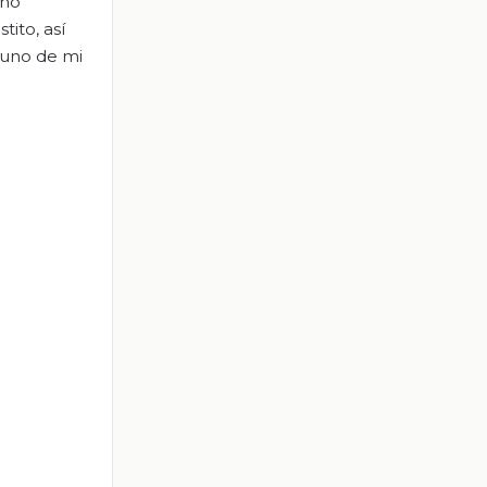
 no
es
tito
, así
 uno de mi