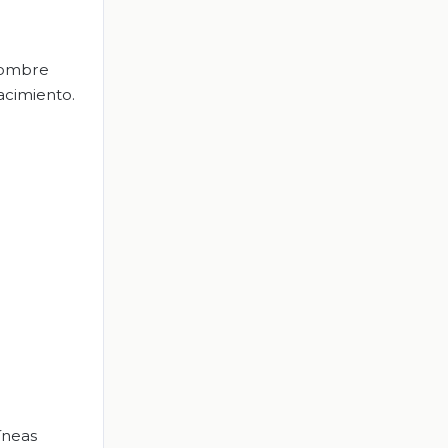
nombre
acimiento.
íneas