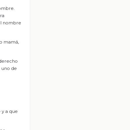
nombre.
ra
del nombre
á o mamá,
 derecho
a uno de
e y a que