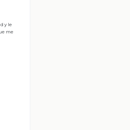
d y le
que me