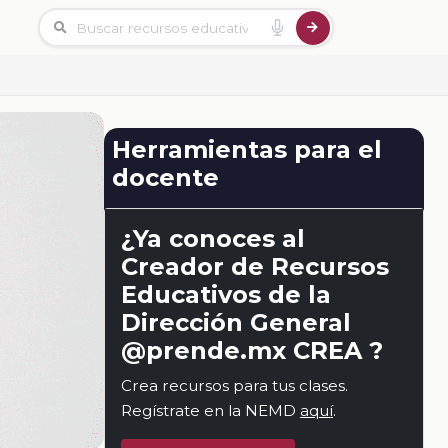
Herramientas para el
docente
¿Ya conoces al
Creador de Recursos
Educativos de la
Dirección General
@prende.mx CREA ?
Crea recursos para tus clases.
Regístrate en la NEMD
aquí
.