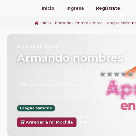
Inicio
Ingresa
Regístrate
Inicio
Primaria
Primaria 1ero
Lengua Materna
📚 FICHA DE CLASE
Armando nombres
Promedio:
0
6 de Febrero de 2025 a las 16:05
Número de valora
Tu calificación:
Sin
Lengua Materna
Anterior
Siguiente
🎒 Agregar a mi Mochila