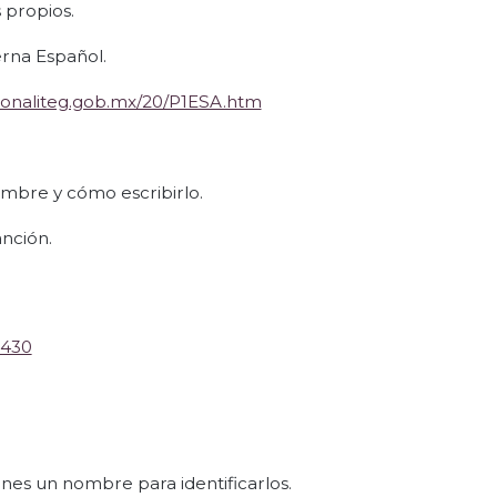
s propios.
erna Español.
s.conaliteg.gob.mx/20/P1ESA.htm
ombre y cómo escribirlo.
anción.
d430
nes un nombre para identificarlos.