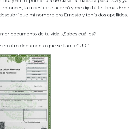
to y en mi primer día de clase, la maestra pasó lista y yo
ntonces, la maestra se acercó y me dijo tú te llamas Ern
escubrí que mi nombre era Ernesto y tenía dos apellidos,
mer documento de tu vida. ¿Sabes cuál es?
e en otro documento que se llama CURP.