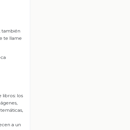
, también
e te llame
eca
ibros: los
mágenes,
atemáticas,
necen a un