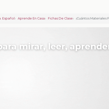
. Español
Aprende En Casa
Fichas De Clase
¡Cuántos Materiales P
ara mirar, leer, aprende
ciones:
0
 calificar