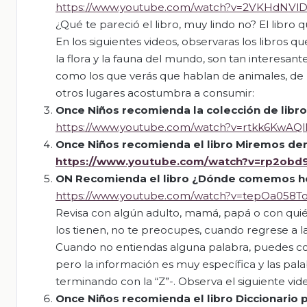
https://www.youtube.com/watch?v=2VKHdNVl
¿Qué te pareció el libro, muy lindo no? El libro 
En los siguientes videos, observaras los libros 
la flora y la fauna del mundo, son tan interesan
como los que verás que hablan de animales, de 
otros lugares acostumbra a consumir:
Once Niños recomienda la colección de libro
https://www.youtube.com/watch?v=rtkk6KwA
Once Niños recomienda el libro Miremos de
https://www.youtube.
com/watch?v=rp2obd
ON Recomienda el libro ¿Dónde comemos h
https://www.youtube.com/watch?v=tepOa058
Revisa con algún adulto, mamá, papá o con quién
los tienen, no te preocupes, cuando regrese a 
Cuando no entiendas alguna palabra, puedes con
pero la información es muy específica y las pal
terminando con la “Z”-. Observa el siguiente vide
Once Niños recomienda el libro Diccionario 