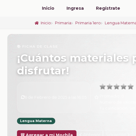
Inicio
Ingresa
Regístrate
Inicio
Primaria
Primaria 1ero
Lengua Materna
📚 FICHA DE CLASE
¡Cuántos materiales p
disfrutar!
Promedio:
0
6 de Febrero de 2025 a las 16:05
Número de valora
Tu calificación:
Sin
Lengua Materna
Anterior
Siguiente
🎒 Agregar a mi Mochila