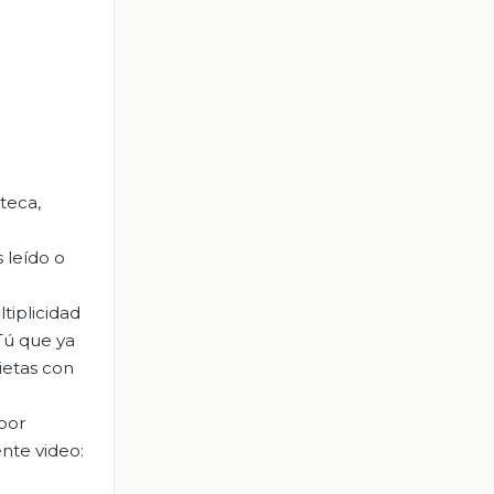
teca,
 leído o
tiplicidad
 Tú que ya
ietas con
 por
ente video: