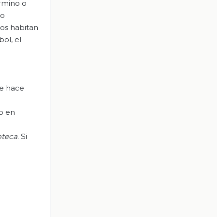
érmino o
po
los habitan
ol, el
de hace
o en
oteca
. Si