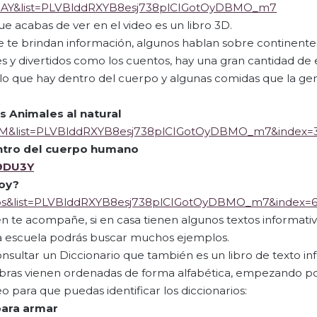
DAY&list=PLVBlddRXYB8esj738plCIGotOyDBMO_m7
que acabas de ver en el video es un libro 3D.
que te brindan información, algunos hablan sobre continentes
tes y divertidos como los cuentos, hay una gran cantidad de
lo que hay dentro del cuerpo y algunas comidas que la ge
s Animales al natural
QlM&list=PLVBlddRXYB8esj738plCIGotOyDBMO_m7&index=
ntro
del
cuerpo humano
9DU3Y
oy?
Tos&list=PLVBlddRXYB8esj738plCIGotOyDBMO_m7&index=
 te acompañe, si en casa tienen algunos textos informativo
la escuela podrás buscar muchos ejemplos.
sultar un Diccionario que también es un libro de texto in
abras vienen ordenadas de forma alfabética, empezando por
o para que puedas identificar los diccionarios:
para armar