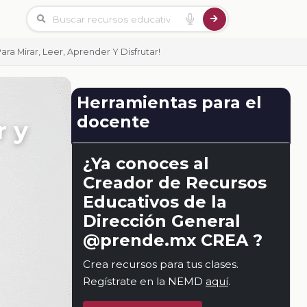
ara Mirar, Leer, Aprender Y Disfrutar!
Herramientas para el
docente
r y
¿Ya conoces al
Creador de Recursos
Educativos de la
Dirección General
@prende.mx CREA ?
Crea recursos para tus clases.
Regístrate en la NEMD
aquí
.