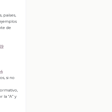
, países,
 ejemplos
nte de
39
64
s, si no
formativo,
 la “A” y