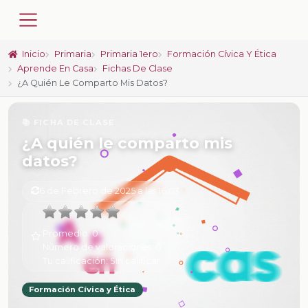
Inicio
Primaria
Primaria 1ero
Formación Cívica Y Ética
Aprende En Casa
Fichas De Clase
¿A Quién Le Comparto Mis Datos?
📚 FICHA DE CLASE
¿A quién le comparto mis
datos?
6 de Febrero de 2025 a las 16:03
Promedio:
0
Número de valoraciones:
0
Tu calificación:
Sin calificar
Formación Cívica y Ética