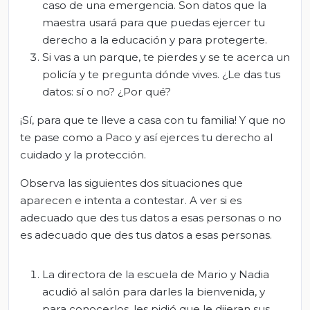
caso de una emergencia. Son datos que la
maestra usará para que puedas ejercer tu
derecho a la educación y para protegerte.
Si
v
as a un parque, t
e pierd
es y se te acerca un
policía y t
e pregunta dónde viv
es
. ¿
L
e d
as tus
datos: sí o no? ¿Por qué?
¡Sí, para que
t
e lleve a casa con
tu familia! Y que no
t
e pase como a Paco y
así ejer
ces tu
derecho al
cuidado y la protección.
Observa las siguientes
dos situaciones que
aparecen
e intenta a contestar. A
ver si es
adecuado que des tus datos a esas personas o no
es adecuado que des tus datos a esas personas.
L
a directora de la escuela de Mario y Nadia
acudió al salón para darles la bienvenida, y
para conocerlos, les pidió que le dijeran sus