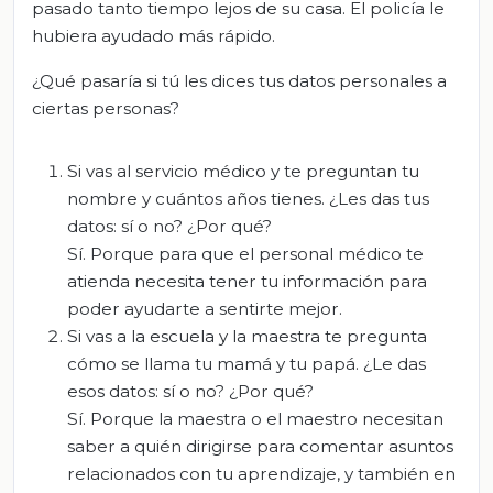
pasado tanto tiempo lejos de su casa. El policía le
hubiera ayudado más rápido.
¿Qué pasaría si
tú
les
dices
tus
datos personales a
ciertas personas?
Si
vas al servicio médico y t
e pregunta
n tu
nombre y cuántos años tienes. ¿Les das tu
s
datos: sí o no? ¿Por qué?
S
í. Porqu
e para que el personal médico te
atienda necesita tener
tu
información para
poder ayudar
t
e a sentir
t
e mejor.
Si v
as
a la escuela y la maestra
t
e pregunta
cómo se llama
tu
mamá y
tu papá. ¿Le das
esos datos: sí o no? ¿Por qué?
Sí.
Porque la maestra o el maestro necesitan
saber a quién dirigirse para come
ntar asuntos
relacionados con tu
aprendizaje, y también en