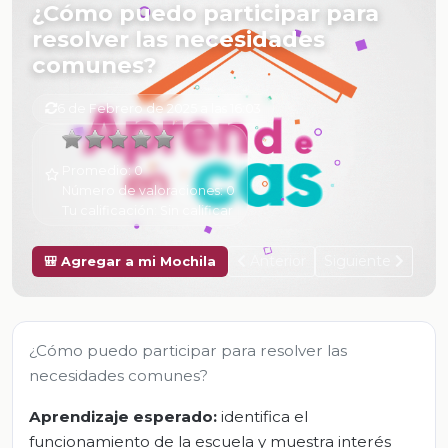
¿Cómo puedo participar para
resolver las necesidades
comunes?
6 de Febrero de 2025 a las 16:03
Promedio:
0
Número de valoraciones:
0
Tu calificación:
Sin calificar
Anterior
Siguiente
🎒 Agregar a mi Mochila
¿Cómo puedo participar para resolver las
necesidades comunes?
Aprendizaje esperado:
identifica el
funcionamiento de la escuela y muestra interés