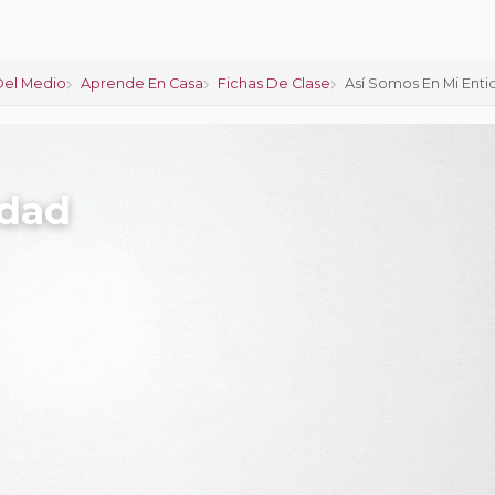
Del Medio
Aprende En Casa
Fichas De Clase
Así Somos En Mi Enti
idad
iones:
0
calificar