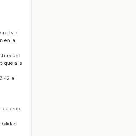
onal y al
n en la
ctura del
o que a la
:42’ al
un cuando,
abilidad