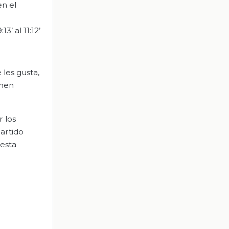
en el
3’ al 11:12’
 les gusta,
enen
 los
partido
 esta