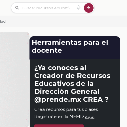
dad
Herramientas para el
docente
¿Ya conoces al
Creador de Recursos
Educativos de la
Dirección General
@prende.mx CREA ?
Crea recursos para tus clases.
Regístrate en la NEMD
aquí
.