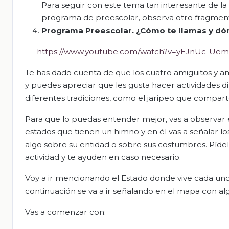
Para seguir con este tema tan interesante de la 
programa de preescolar, observa otro fragment
Programa Preescolar. ¿Cómo te llamas y dó
https://www.youtube.com/watch?v=yEJnUc-Uem
Te has dado cuenta de que los cuatro amiguitos y ami
y puedes apreciar que les gusta hacer actividades
diferentes tradiciones, como el jaripeo que compart
Para que lo puedas entender mejor, vas a observar e
estados que tienen un himno y en él vas a señalar lo
algo sobre su entidad o sobre sus costumbres. Píde
actividad y te ayuden en caso necesario.
Voy a ir mencionando el Estado donde vive cada uno d
continuación se va a ir señalando en el mapa con algún
Vas a comenzar con: