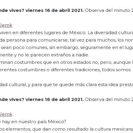
nde vives?
viernes 16 de abril 2021.
Observa del minuto 2:
-Uemk
iven en diferentes lugares de México. La diversidad cultura
ada persona para comunicarse, tal vez para muchos, los n
es sean poco comunes, sin embargo, seguramente en el lu
nte y no le parecen extraños a nadie.
inan costumbres que en otros estados no, pero, aunque 
ferentes costumbres o diferentes tradiciones, todos somos
rsidad cultural, y para que te quede más clara esta idea pre
nde vives?
viernes 16 de abril 2021.
Observa del minuto 2
-Uemk
ue hay en nuestro país México?
hos elementos, que dan como resultado la cultura mexicana