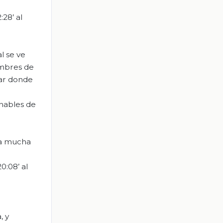
28’ al
l se ve
ombres de
gar donde
hables de
sta mucha
0:08’ al
, y