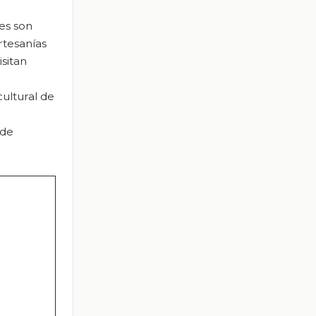
es son
rtesanías
sitan
cultural de
 de