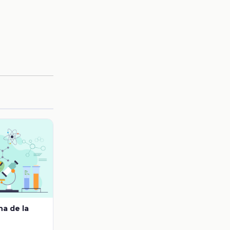
na de la