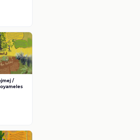
jmej /
y oyameles