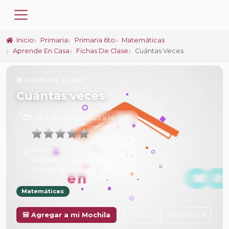
Inicio
Primaria
Primaria 6to
Matemáticas
Aprende En Casa
Fichas De Clase
Cuántas Veces
📚 FICHA DE CLASE
Cuántas veces
6 de Febrero de 2025 a las 15:57
Promedio:
0
Número de valoraciones:
0
Tu calificación:
Sin calificar
Matemáticas
Anterior
Siguiente
🎒 Agregar a mi Mochila