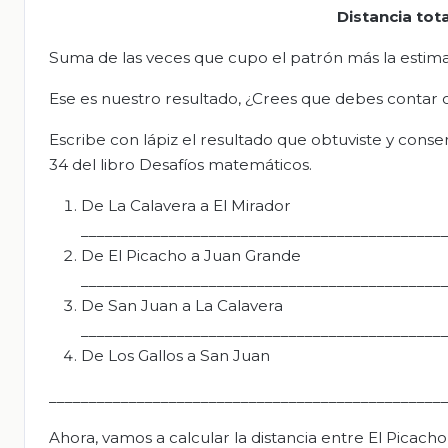
Distancia tota
Suma de las veces que cupo el patrón más la estimaci
Ese es nuestro resultado, ¿Crees que debes contar o
Escribe con lápiz el resultado que obtuviste y cons
34 del libro Desafíos matemáticos.
De La Calavera a El Mirador
_____________________________________________
De El Picacho a Juan Grande
_____________________________________________
De San Juan a La Calavera
_____________________________________________
De Los Gallos a San Juan
_________________________________________________
Ahora, vamos a calcular la distancia entre El Picac