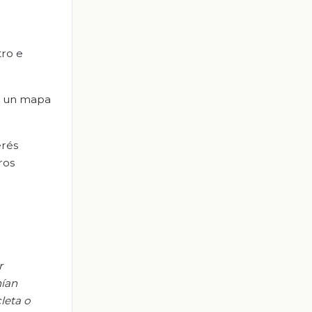
tro e
en un mapa
erés
ros
r
nían
leta o