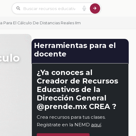
a Para El Cálculo De Distancias Reales IIm
Herramientas para el
docente
culo
¿Ya conoces al
Creador de Recursos
Educativos de la
Dirección General
@prende.mx CREA ?
Crea recursos para tus clases.
Regístrate en la NEMD
aquí
.