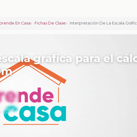
prende En Casa
Fichas De Clase
Interpretación De La Escala Gráfic
scala gráfica para el cál
IIm
iones:
0
calificar