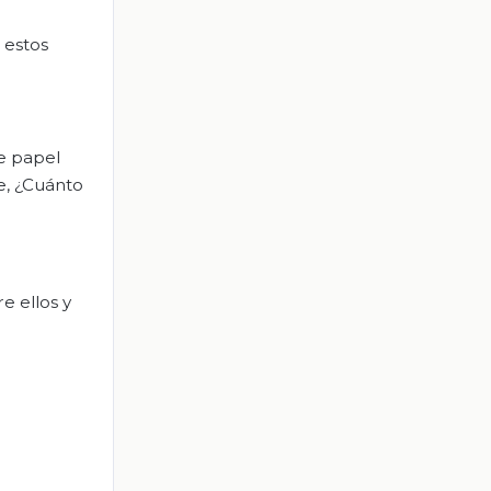
 estos
de papel
e, ¿Cuánto
e ellos y