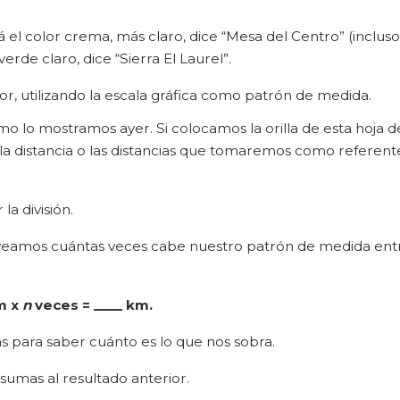
á el color crema, más claro, dice “Mesa del Centro” (incluso
erde claro, dice “Sierra El Laurel”.
dor, utilizando la escala gráfica como patrón de medida.
o lo mostramos ayer. Si colocamos la orilla de esta hoja 
 la distancia o las distancias que tomaremos como referent
a división.
 veamos cuántas veces cabe nuestro patrón de medida entr
m x
n
veces = ____ km
.
s para saber cuánto es lo que nos sobra.
sumas al resultado anterior.