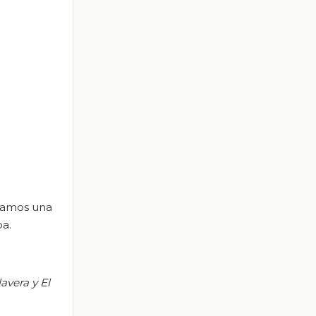
usamos una
pa.
avera y El