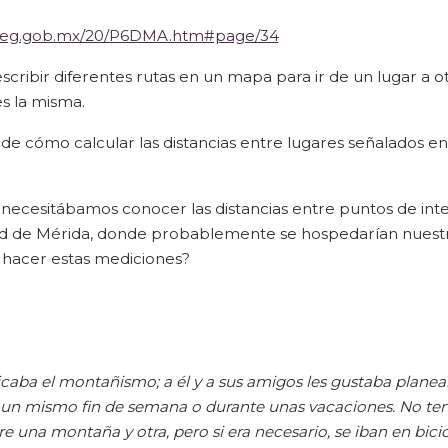
aliteg.gob.mx/20/P6DMA.htm#page/34
cribir diferentes rutas en un mapa para ir de un lugar a o
es la misma.
 de cómo calcular las distancias entre lugares señalados 
necesitábamos conocer las distancias entre puntos de int
udad de Mérida, donde probablemente se hospedarían nuest
d hacer estas mediciones?
icaba el montañismo; a
él y
a
sus amigos les gustaba planea
n un mismo fin de semana o durante unas vacaciones. No te
e una montaña y otra, pero si era necesario, se iban en bicic