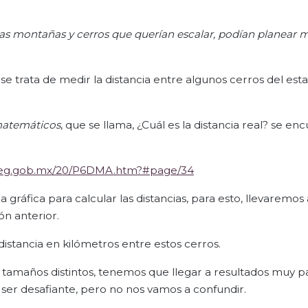
las montañas y cerros que querían escalar, podían planear m
e trata de medir la distancia entre algunos cerros del est
matemáticos
, que se llama, ¿Cuál es la distancia real? se en
aliteg.gob.mx/20/P6DMA.htm?#page/34
gráfica para calcular las distancias, para esto, llevaremos 
ón anterior.
 distancia en kilómetros entre estos cerros.
tamaños distintos, tenemos que llegar a resultados muy p
a ser desafiante, pero no nos vamos a confundir.