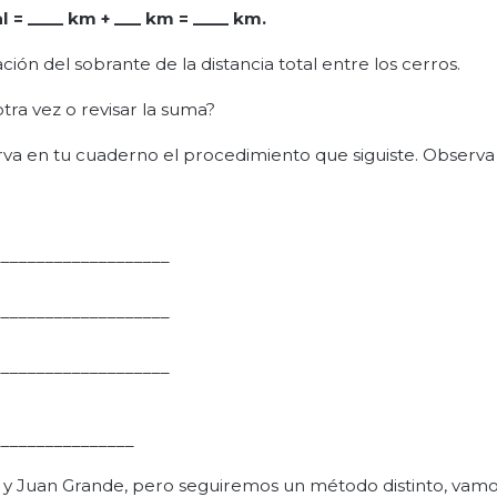
l = ____ km + ___ km = ____ km
.
ón del sobrante de la distancia total entre los cerros.
tra vez o revisar la suma?
erva en tu cuaderno el procedimiento que siguiste. Observa
____________________
____________________
____________________
________________
ho y Juan Grande, pero seguiremos un método distinto, vam