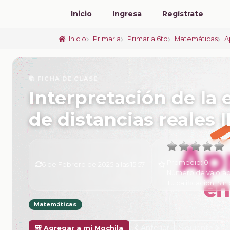
Inicio
Ingresa
Regístrate
Inicio
Primaria
Primaria 6to
Matemáticas
A
📚 FICHA DE CLASE
Interpretación de la e
de distancias reales 
Promedio:
0
6 de Febrero de 2025 a las 15:57
Número de valorac
Tu calificación:
Sin 
Matemáticas
Anterior
Siguiente
🎒 Agregar a mi Mochila