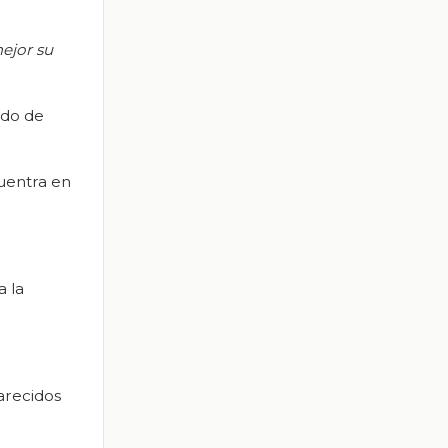
ejor su
ado de
cuentra en
a la
arecidos