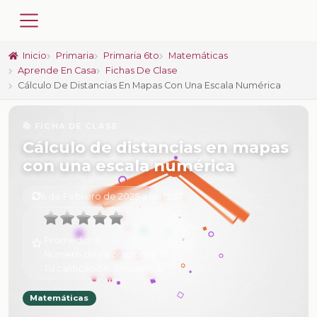
Inicio
Primaria
Primaria 6to
Matemáticas
Aprende En Casa
Fichas De Clase
Cálculo De Distancias En Mapas Con Una Escala Numérica
📚 FICHA DE CLASE
Cálculo de distancias en mapas
con una escala numérica
6 de Febrero de 2025 a las 15:57
Promedio:
0
Número de valoraciones:
0
Tu calificación:
Sin calificar
Matemáticas