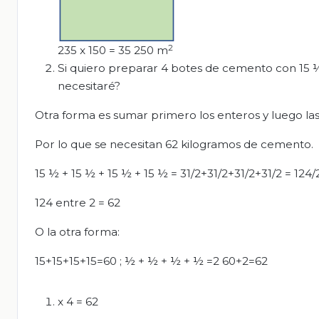
2
235 x 150 = 35 250 m
Si quiero preparar 4 botes de cemento con 15
necesitaré?
Otra forma es sumar primero los enteros y luego las
Por lo que se necesitan 62 kilogramos de cemento.
15 ½ + 15 ½ + 15 ½ + 15 ½ = 31/2+31/2+31/2+31/2 = 124/
124 entre 2 = 62
O la otra forma:
15+15+15+15=60 ; ½ + ½ + ½ + ½ =2 60+2=62
x 4 = 62