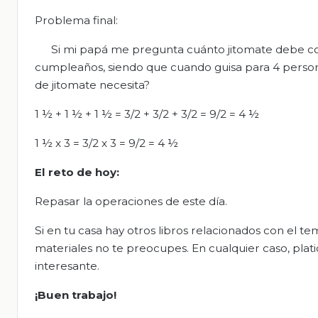
Problema final:
Si mi papá me pregunta cuánto jitomate debe co
cumpleaños, siendo que cuando guisa para 4 persona
de jitomate necesita?
1 ½ + 1 ½ + 1 ½ = 3/2 + 3/2 + 3/2 = 9/2 = 4 ½
1 ½ x 3 = 3/2 x 3 = 9/2 = 4 ½
El
r
eto
de
h
oy
:
Repasar la operaciones de este día.
Si en tu casa hay otros libros relacionados con el te
materiales no te preocupes. En cualquier caso, plati
interesante.
¡Buen trabajo!