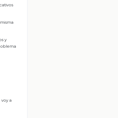
cativos
a misma
os y
roblema
 voy a