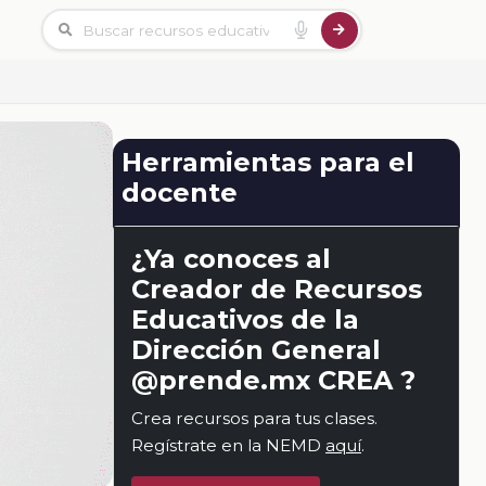
Herramientas para el
docente
¿Ya conoces al
Creador de Recursos
Educativos de la
Dirección General
@prende.mx CREA ?
Crea recursos para tus clases.
Regístrate en la NEMD
aquí
.