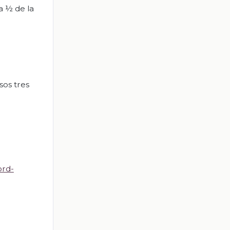
a ½ de la
sos tres
ord-