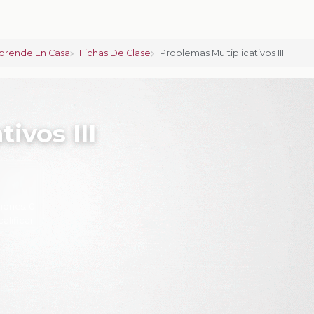
prende En Casa
Fichas De Clase
Problemas Multiplicativos III
ivos III
iones:
0
calificar