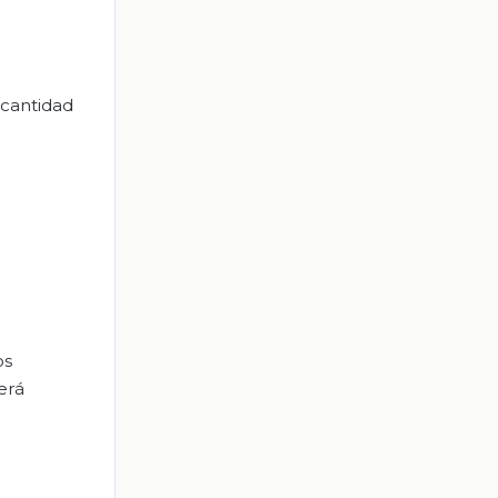
 cantidad
os
erá