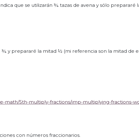
ndica que se utilizarán ¾ tazas de avena y sólo prepararé l
de ¾ y prepararé la mitad ½ (mi referencia son la mitad de e
e-math/5th-multiply-fractions/imp-multiplying-fractions-w
ciones con números fraccionarios.