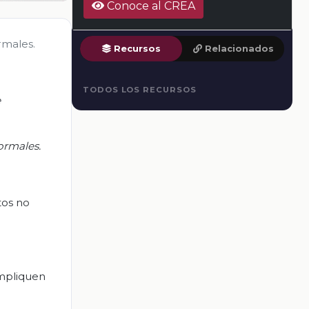
Conoce al CREA
rmales.
Recursos
Relacionados
TODOS LOS RECURSOS
e
ormales.
tos no
impliquen