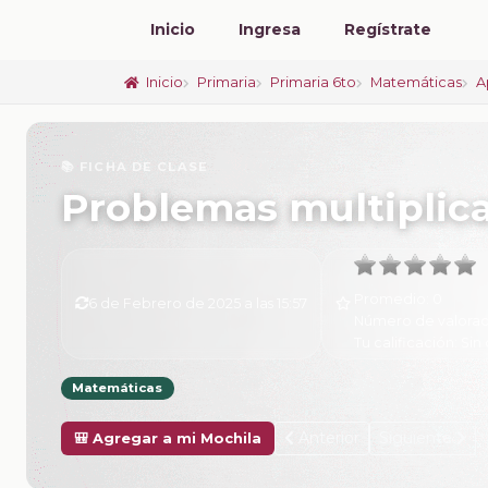
Inicio
Ingresa
Regístrate
Inicio
Primaria
Primaria 6to
Matemáticas
A
📚 FICHA DE CLASE
Problemas multiplicat
Promedio:
0
6 de Febrero de 2025 a las 15:57
Número de valorac
Tu calificación:
Sin 
Matemáticas
Anterior
Siguiente
🎒 Agregar a mi Mochila