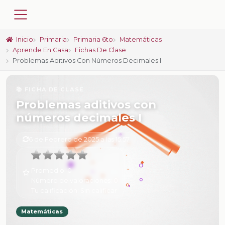
Inicio
Primaria
Primaria 6to
Matemáticas
Aprende En Casa
Fichas De Clase
Problemas Aditivos Con Números Decimales I
📚 FICHA DE CLASE
Problemas aditivos con
números decimales I
6 de Febrero de 2025 a las 15:57
Promedio:
0
Número de valoraciones:
0
Tu calificación:
Sin calificar
Matemáticas