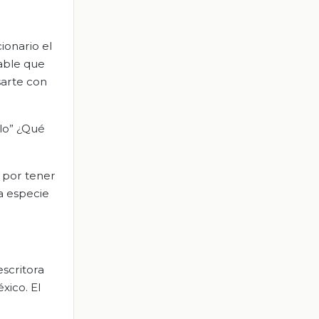
ionario el
dable que
sarte con
llo” ¿Qué
y por tener
na especie
 escritora
xico. El