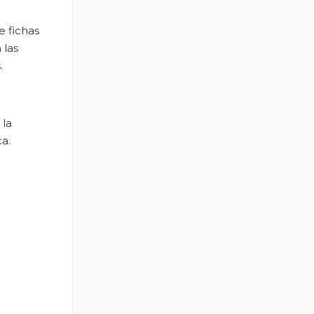
e fichas
 las
.
 la
ca.