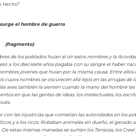
mo hecho?
surge el hombre de guerra
(fragmento)
res de los poblados huían al oír estos nombres y la Acordad
or eso a los diecisiete años pagaba con su sangre el haber nac
s hombres jóvenes que huían por la misma causa. Entre ellos
os cuyos nombres se oscurecen allá lejos en las arrugas de la
; las aves también la sienten cuando la
mano del hombre las a
tos en que las gentes de ideas, los intelectuales, los escrit
pués.
on las injusticias que cometían las autoridades en los pob
íticos y a los ricos. Robaban animales sin dueño, el ganado s
. De estas mismas manadas se surtían los Terrazas, los Cree