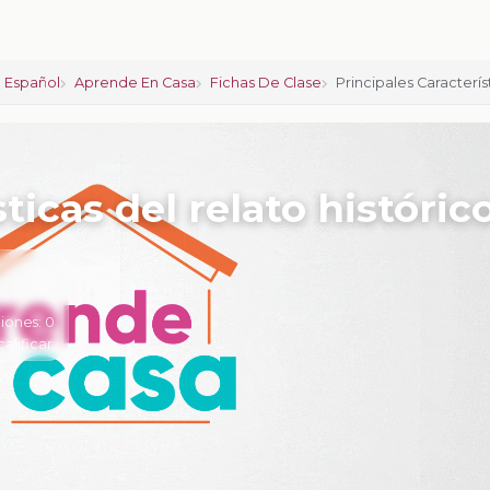
 Español
Aprende En Casa
Fichas De Clase
Principales Caracterís
ticas del relato histórico
iones:
0
calificar