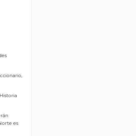
des
ccionario,
Historia
erán
Norte es