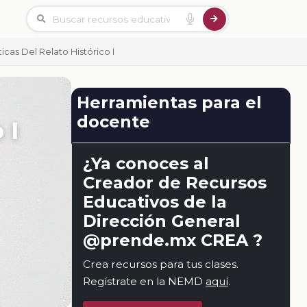
ticas Del Relato Histórico I
Herramientas para el
docente
 I
¿Ya conoces al
Creador de Recursos
Educativos de la
Dirección General
@prende.mx CREA ?
Crea recursos para tus clases.
Regístrate en la NEMD
aquí
.