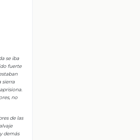
a se iba
ido fuerte
 estaban
 sierra
prisiona.
ores, no
res de las
alvaje
l y demás