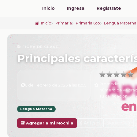
Inicio
Ingresa
Regístrate
Inicio
Primaria
Primaria 6to
Lengua Materna.
📚 FICHA DE CLASE
Principales caracterís
Promedio:
0
6 de Febrero de 2025 a las 15:55
Número de valorac
Tu calificación:
Sin 
Lengua Materna
Anterior
Siguiente
🎒 Agregar a mi Mochila