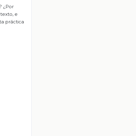
e? ¿Por
texto, e
ta práctica