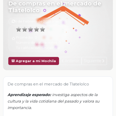
De compras en el mercado de
Tlatelolco
6 de Febrero de 2025 a las 15:53
Promedio:
0
Número de valoraciones:
0
Tu calificación:
Sin calificar
Anterior
Siguiente
🎒 Agregar a mi Mochila
De compras en el mercado de Tlatelolco
Aprendizaje esperado:
investiga aspectos de la
cultura y la vida cotidiana del pasado y valora su
importancia.