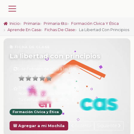
Inicio
Primaria
Primaria 6to
Formación Cívica Y Ética
Aprende En Casa
Fichas De Clase
La Libertad Con Principios
📚 FICHA DE CLASE
La libertad con principios
6 de Febrero de 2025 a las 15:51
Promedio:
0
Número de valoraciones:
0
Tu calificación:
Sin calificar
Formación Cívica y Ética
Anterior
Siguiente
🎒 Agregar a mi Mochila