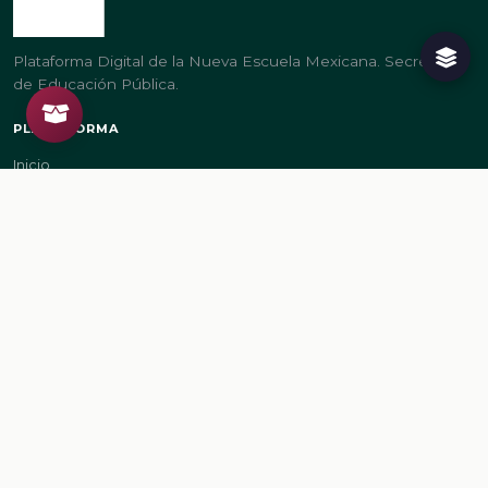
Plataforma Digital de la Nueva Escuela Mexicana. Secretaría
de Educación Pública.
PLATAFORMA
Inicio
Regístrate
Ingresa
LEGAL
Aviso de privacidad
Términos de uso
GOBIERNO
gob.mx/sep