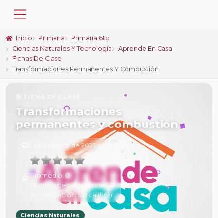
Inicio
Primaria
Primaria 6to
Ciencias Naturales Y Tecnología
Aprende En Casa
Fichas De Clase
Transformaciones Permanentes Y Combustión
📚 FICHA DE CLASE
Transformaciones
permanentes y combustión
6 de Febrero de 2025 a las 15:49
Promedio:
0
Número de valoraciones:
0
Tu calificación:
Sin calificar
Ciencias Naturales