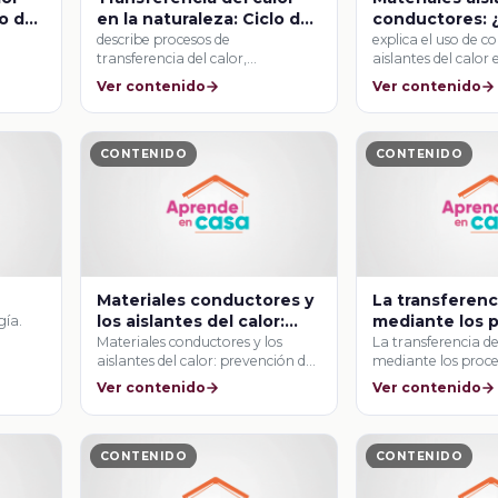
o del
en la naturaleza: Ciclo del
conductores: 
aire
agua y corrientes de aire
utilizo para co
describe procesos de
explica el uso de c
transferencia del calor,
aislantes del calor
recipiente tér
en
conducción y convección, en
cotidianas …
Ver contenido
Ver contenido
algunos materiales …
CONTENIDO
CONTENIDO
Materiales conductores y
La transferenc
los aislantes del calor:
mediante los 
gía.
prevención de accidentes
conducción y 
Materiales conductores y los
La transferencia de
aislantes del calor: prevención de
mediante los proce
accidentes
conducción y conv
Ver contenido
Ver contenido
CONTENIDO
CONTENIDO