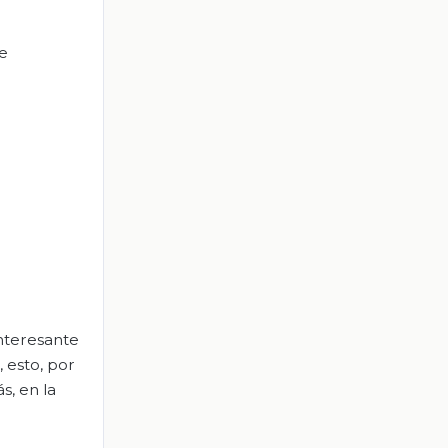
de
nteresante
, esto, por
s, en la