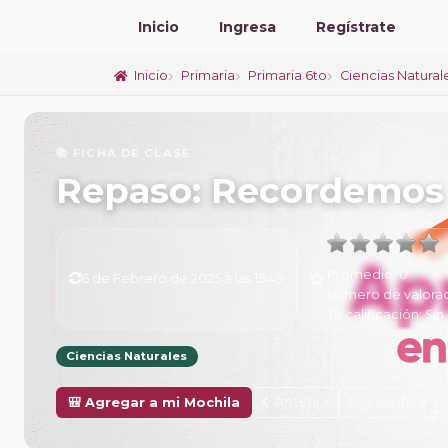
Inicio
Ingresa
Regístrate
Inicio
Primaria
Primaria 6to
Ciencias Natural
📚 FICHA DE CLASE
Repaso: Recordemos 
Promedio:
0
6 de Febrero de 2025 a las 15:49
Número de valora
Tu calificación:
Sin 
Ciencias Naturales
Anterior
Siguiente
🎒 Agregar a mi Mochila