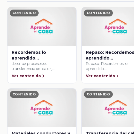
CONTENIDO
CONTENIDO
Recordemos lo
Repaso: Recordemos
aprendido…
aprendido…
describe procesos de
Repaso: Recordemos lo
transferencia del calor,
aprendido…
conducción y convección en
Ver contenido
Ver contenido
algunos materiales …
CONTENIDO
CONTENIDO
Materiales conductores y
Transferencia del ca