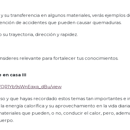
y su transferencia en algunos materiales, verás ejemplos 
revención de accidentes que pueden causar quemaduras.
su trayectoria, dirección y rapidez.
sideres relevante para fortalecer tus conocimientos.
 en casa III
XieYQR1Yb9sWnEqxq_dBu/view
aso y que hayas recordado estos temas tan importantes e i
a energía calorífica y su aprovechamiento en la vida diaria
ateriales que pueden, o no, conducir el calor, pero, ademá
uerpo.