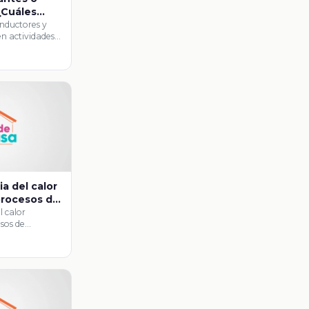
¿Cuáles
nstruir un
onductores y
 en actividades
mico?
ia del calor
procesos de
convección
l calor
sos de
ección