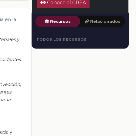
Conoce al CREA
a en la
Recursos
Relacionados
eriales y
TODOS LOS RECURSOS
ccidentes.
onvección;
dentes
a, la
rada y