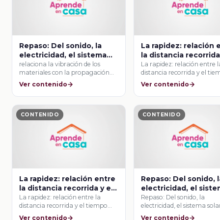
Repaso: Del sonido, la
La rapidez: relación 
electricidad, el sistema
la distancia recorrida
solar y otros temas
tiempo empleado
relaciona la vibración de los
La rapidez: relación entre l
materiales con la propagación
distancia recorrida y el ti
del sonido.
empleado
Ver contenido
Ver contenido
CONTENIDO
CONTENIDO
La rapidez: relación entre
Repaso: Del sonido, l
la distancia recorrida y el
electricidad, el sist
tiempo empleado
solar y otros temas
La rapidez: relación entre la
Repaso: Del sonido, la
distancia recorrida y el tiempo
electricidad, el sistema sola
empleado
otros temas
Ver contenido
Ver contenido