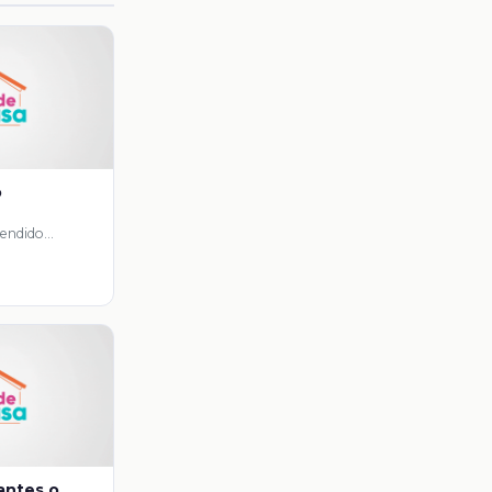
o
rendido…
lantes o