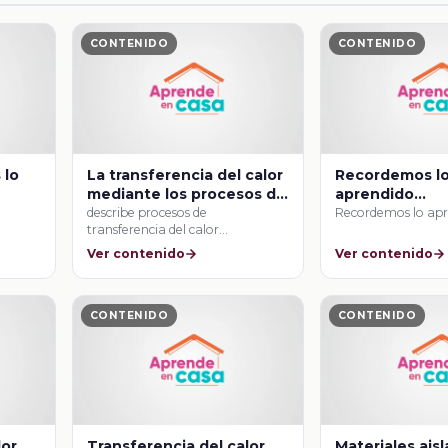
CONTENIDO
CONTENIDO
 lo
La transferencia del calor
Recordemos l
mediante los procesos de
aprendido…
conducción y convección
describe procesos de
Recordemos lo ap
transferencia del calor
conducción y convección en
Ver contenido
Ver contenido
algunos materiales …
CONTENIDO
CONTENIDO
lor
Transferencia del calor
Materiales ais