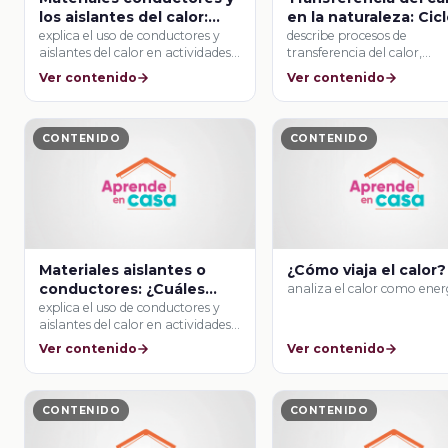
los aislantes del calor:
en la naturaleza: Cicl
prevención de accidentes
agua y corrientes de 
explica el uso de conductores y
describe procesos de
aislantes del calor en actividades
transferencia del calor,
cotidianas …
conducción y convección, 
Ver contenido
Ver contenido
algunos materiales …
CONTENIDO
CONTENIDO
Materiales aislantes o
¿Cómo viaja el calor?
conductores: ¿Cuáles
analiza el calor como ener
utilizo para construir un
explica el uso de conductores y
aislantes del calor en actividades
recipiente térmico?
cotidianas …
Ver contenido
Ver contenido
CONTENIDO
CONTENIDO