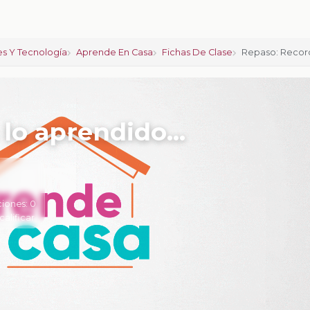
es Y Tecnología
Aprende En Casa
Fichas De Clase
Repaso: Recor
lo aprendido…
ciones:
0
calificar