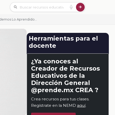
demos Lo Aprendido…
Herramientas para el
docente
¿Ya conoces al
Creador de Recursos
Educativos de la
Dirección General
@prende.mx CREA ?
Crea recursos para tus clases.
Regístrate en la NEMD
aquí
.