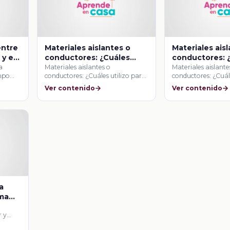
entre
Materiales aislantes o
Materiales ais
 y el
conductores: ¿Cuáles
conductores: 
utilizo para construir un
utilizo para co
a
Materiales aislantes o
Materiales aislante
empo
conductores: ¿Cuáles utilizo para
conductores: ¿Cuál
recipiente térmico?
recipiente tér
construir un recipiente térmico?
construir un recip
Ver contenido
Ver contenido
a
ema
r y