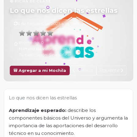
📚 FICHA DE CLASE
Lo que nos dicen las estrellas
6 de Febrero de 2025 a las 15:49
Promedio:
0
Número de valoraciones:
0
Tu calificación:
Sin calificar
Anterior
Siguiente
🎒 Agregar a mi Mochila
Lo que nos dicen las estrellas
Aprendizaje esperado:
describe los
componentes básicos del Universo y argumenta la
importancia de las aportaciones del desarrollo
técnico en su conocimiento.