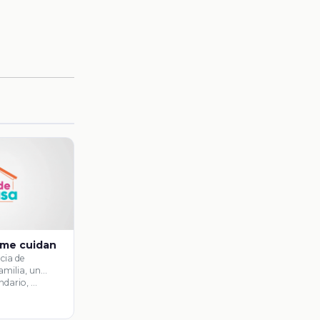
 me cuidan
cia de
amilia, un
ndario, …