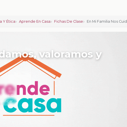
a Y Ética
Aprende En Casa
Fichas De Clase
En Mi Familia Nos Cu
idamos, valoramos y
iones:
0
calificar