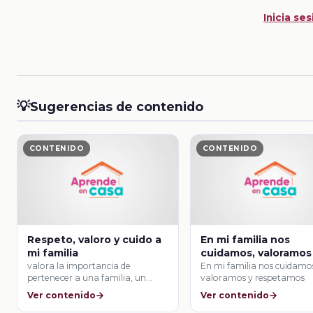
Inicia ses
💡
Sugerencias de contenido
CONTENIDO
CONTENIDO
Respeto, valoro y cuido a
En mi familia nos
mi familia
cuidamos, valoramos
respetamos
valora la importancia de
En mi familia nos cuidamo
pertenecer a una familia, un
valoramos y respetamos
grupo escolar, vecindario, …
Ver contenido
Ver contenido