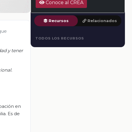
Conoce al CREA
Recursos
Relacionados
que
TODOS LOS RECURSOS
dad y tener
ional.
ipación en
ia. Es de