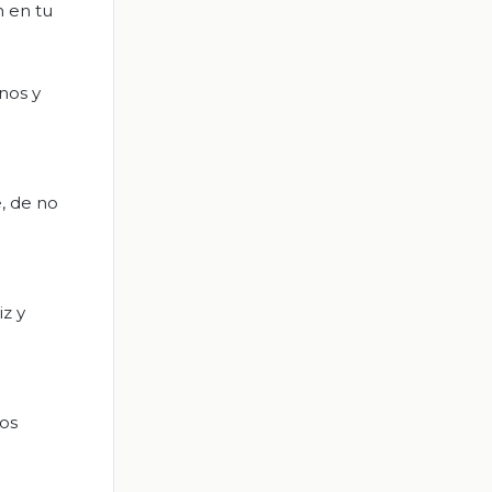
n en tu
nos y
e, de no
iz y
tos