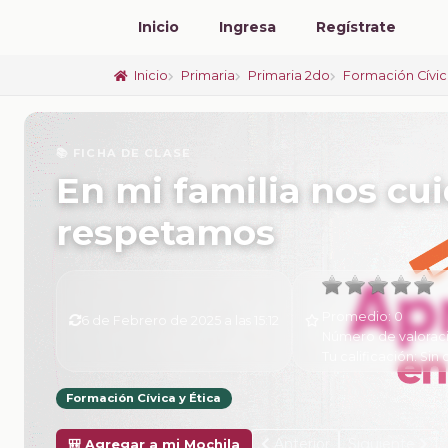
Inicio
Ingresa
Regístrate
Inicio
Primaria
Primaria 2do
Formación Cívic
📚 FICHA DE CLASE
En mi familia nos cu
respetamos
Promedio:
0
6 de Febrero de 2025 a las 15:12
Número de valorac
Tu calificación:
Sin 
Formación Cívica y Ética
Anterior
Siguiente
🎒 Agregar a mi Mochila