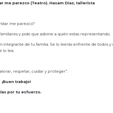
liar me parezco (Teatro).
Hasam Díaz, tallerista
miliar me parezco?
 familiares y pide que adivine a quién estas representando.
 integrante de tu familia. Se lo leerás enfrente de todos 
 lo lea.
lorar, respetar, cuidar y proteger”.
¡Buen tr
a
bajo!
ias por tu esfuerzo.