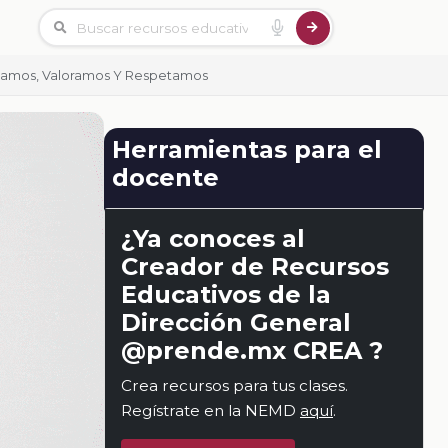
idamos, Valoramos Y Respetamos
Herramientas para el
docente
¿Ya conoces al
Creador de Recursos
Educativos de la
Dirección General
@prende.mx CREA ?
Crea recursos para tus clases.
Regístrate en la NEMD
aquí
.