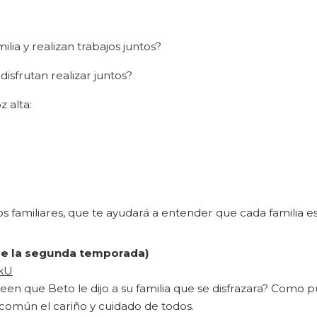
lia y realizan trabajos juntos?
isfrutan realizar juntos?
z alta:
 familiares, que te ayudará a entender que cada familia es
 de la segunda temporada)
DkU
reen que Beto le dijo a su familia que se disfrazara? Como 
n común el cariño y cuidado de todos.