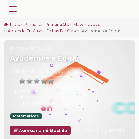
Inicio
Primaria
Primaria 5to
Matemáticas
Aprende En Casa
Fichas De Clase
Ayudemos A Edgar
📚 FICHA DE CLASE
Ayudemos a Edgar
6 de Febrero de 2025 a las 15:47
Promedio:
0
Número de valoraciones:
0
Tu calificación:
Sin calificar
Matemáticas
Anterior
Siguiente
🎒 Agregar a mi Mochila