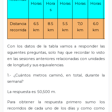
Horas
Hora
Horas
Horas
Horas
Ho
s
s
Distancia
6.5
8.5
5.5
7,0
6.0
9.
recorrida
km
km
km
km
km
k
Con los datos de la tabla vamos a responder las
siguientes preguntas, solo hay que recordar lo visto
en las sesiones anteriores relacionadas con unidades
de longitud y sus equivalencias.
1.- ¿Cuántos metros caminó, en total, durante la
semana?
La respuesta es: 50,500 m.
Para obtener la respuesta primero sumo los
recorridos de cada uno de los días y como como