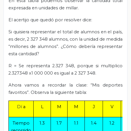
En esta tabla podemos observar la cantidad total
expresada en unidades de millar.
El acertijo que quedó por resolver dice:
Si quisiera representar el total de alumnos en el país,
es decir, 2 327 348 alumnos, con la unidad de medida
“millones de alumnos”. ¿Cómo debería representar
esta cantidad?
R = Se representa 2.327 348, porque si multiplico
2.327348 x1 000 000 es igual a 2 327 348.
Ahora vamos a recordar la clase: “Mis deportes
favoritos”. Observa la siguiente tabla:
Dí
a
L
M
M
J
V
S
Tiempo
1.3
1.7
1.1
1.4
1.2
1.
recorrido