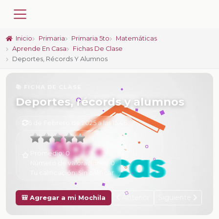
Inicio
Primaria
Primaria 5to
Matemáticas
Aprende En Casa
Fichas De Clase
Deportes, Récords Y Alumnos
📚 FICHA DE CLASE
Deportes, récords y alumnos
6 de Febrero de 2025 a las 15:46
Promedio:
0
Número de valoraciones:
0
Tu calificación:
Sin calificar
Anterior
Siguiente
🎒 Agregar a mi Mochila