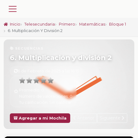
Inicio
Telesecundaria
Primero
Matemáticas
Bloque 1
6. Multiplicación Y División 2
📚 SECUENCIAS
6. Multiplicación y división 2
6 de Febrero de 2025 a las 16:13
Promedio:
0
Número de valoraciones:
0
Tu calificación:
Sin calificar
Anterior
Siguiente
🎒 Agregar a mi Mochila