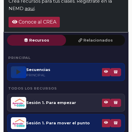
Crea recursos para tus clases. Regístrate en la
NEMD
aquí
.
Conoce al CREA
Recursos
Relacionados
PRINCIPAL
Secuencias
▶️
🎒
PRINCIPAL
TODOS LOS RECURSOS
Sesión 1. Para empezar
🎒
Sesión 1. Para mover el punto
🎒