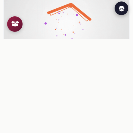
El Tratado de Versalles
reconoce el Tratado de Versalles como consecuencia del triunfo de
los Aliados …
Ver contenido
Herramientas para el docente
¿Ya conoces al Creador de
Recursos Educativos de la