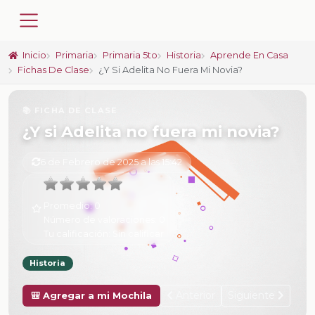
Inicio
Primaria
Primaria 5to
Historia
Aprende En Casa
Fichas De Clase
¿Y Si Adelita No Fuera Mi Novia?
📚 FICHA DE CLASE
¿Y si Adelita no fuera mi novia?
6 de Febrero de 2025 a las 15:42
Promedio:
0
Número de valoraciones:
0
Tu calificación:
Sin calificar
Historia
Anterior
Siguiente
🎒 Agregar a mi Mochila