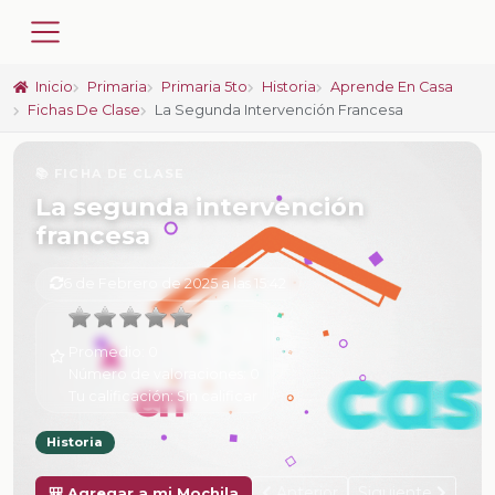
Inicio
Primaria
Primaria 5to
Historia
Aprende En Casa
Fichas De Clase
La Segunda Intervención Francesa
📚 FICHA DE CLASE
La segunda intervención
francesa
6 de Febrero de 2025 a las 15:42
Promedio:
0
Número de valoraciones:
0
Tu calificación:
Sin calificar
Historia
Anterior
Siguiente
🎒 Agregar a mi Mochila