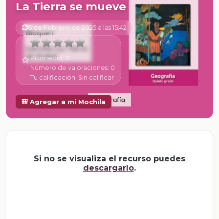
La Tierra se mueve
6 de Febrero de 2025 a las 15:42
Promedio:
0
Número de valoraciones:
0
Tu calificación:
Sin calificar
🎒 Agregar a mi Mochila
Si no se visualiza el recurso puedes
descargarlo
.