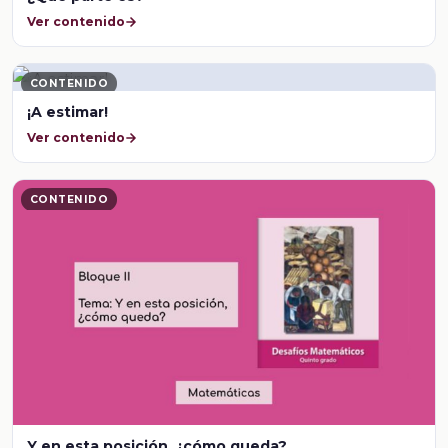
Ver contenido
CONTENIDO
¡A estimar!
Ver contenido
CONTENIDO
Y en esta posición, ¿cómo queda?