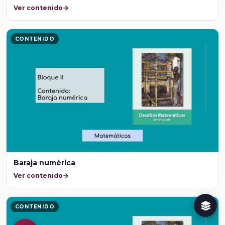
Ver contenido
CONTENIDO
Baraja numérica
Ver contenido
CONTENIDO