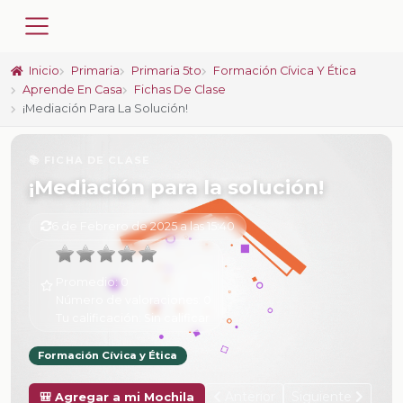
Inicio
Primaria
Primaria 5to
Formación Cívica Y Ética
Aprende En Casa
Fichas De Clase
¡Mediación Para La Solución!
📚 FICHA DE CLASE
¡Mediación para la solución!
6 de Febrero de 2025 a las 15:40
Promedio:
0
Número de valoraciones:
0
Tu calificación:
Sin calificar
Formación Cívica y Ética
Anterior
Siguiente
🎒 Agregar a mi Mochila