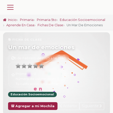
Inicio
Primaria
Primaria 5to
Educación Socioemocional
Aprende En Casa
Fichas De Clase
Un Mar De Emociones
📚 FICHA DE CLASE
Un mar de emociones
6 de Febrero de 2025 a las 15:40
Promedio:
0
Número de valoraciones:
0
Tu calificación:
Sin calificar
Educación Socioemocional
Anterior
Siguiente
🎒 Agregar a mi Mochila