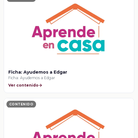
Ficha: Ayudemos a Edgar
Ficha: Ayudemos a Edgar
Ver contenido
CONTENIDO