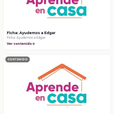
Ficha: Ayudemos a Edgar
Ficha: Ayudemos a Edgar
Ver contenido
CONTENIDO