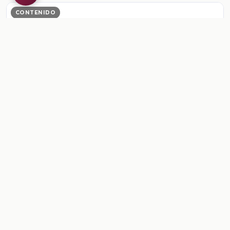
CONTENIDO
Ficha: ¿Cuántos enteros sobran?
Ficha: ¿Cuántos enteros sobran?
Ver contenido
CONTENIDO