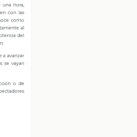
e una hora,
uen con las
onoce como
ntamente al
otencia del
n.
e a avanzar
es se vayan
cción o de
spectadores