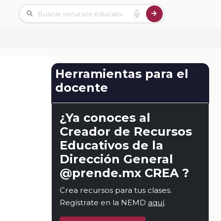
Herramientas para el
docente
¿Ya conoces al
Creador de Recursos
Educativos de la
Dirección General
@prende.mx CREA ?
Crea recursos para tus clases.
Regístrate en la NEMD
aquí
.