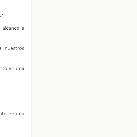
s?
, alcance a
a nuestros
ento en una
nto en una