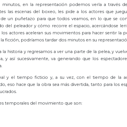
co minutos, en la representación podemos verla a través d
tes las escenas del boxeo, les pide a los actores que jueg
icio de un puñetazo para que todos veamos, en lo que se c
do del peleador y cómo recorre el espacio, acercándose le
 los actores aceleran sus movimientos para hacer sentir la p
la ficción, podríamos tardar dos minutos en su representació
 la historia y regresamos a ver una parte de la pelea, y vuelv
lea, y así sucesivamente, va generando que los espectador
a.
l y el tiempo ficticio y, a su vez, con el tiempo de la a
do, eso hace que la obra sea más divertida, tanto para los e
ucrados.
des temporales del movimiento que son: