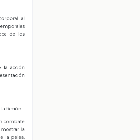
orporal al
temporales
oca de los
 la acción
esentación
a ficción.
 un combate
mostrar la
 la pelea,