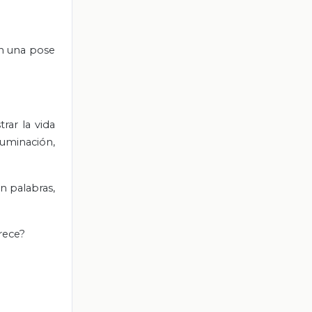
en una pose
rar la vida
luminación,
n palabras,
rece?