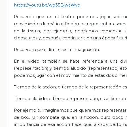
https://youtu.be/wg35BjwaWvo
Recuerda
que en el teatro podemos jugar, aplica
movimiento dramático. Podemos representar escenas 
en la trama, por ejemplo, podríamos comenzar la 
dinosaurios y, después, continuarla en una época futuri
Recuerda que el límite, es tu imaginación.
En el video, también se hace referencia a una div
(representación) y tiempo aludido (representado) e
podemos jugar con el movimiento de estas dos dimen
Tiempo de la acción, o tiempo de la representación es el
Tiempo aludido, o tiempo representado, es el tiempo que
Por ejemplo, imaginemos que queremos representar un
de box. Un combate que, en la ficción, duró poco m
importancia de esa acción hace que, a cada cierto