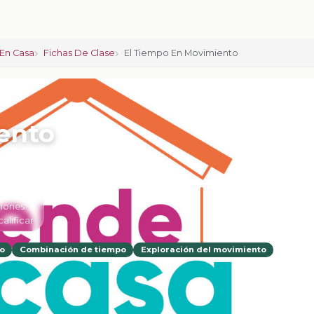
En Casa
Fichas De Clase
El Tiempo En Movimiento
ento
iones:
0
calificar
o
Combinación de tiempo
Exploración del movimiento