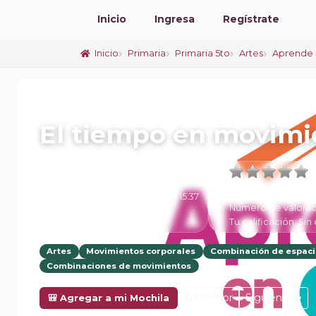
Inicio
Ingresa
Regístrate
Inicio
Primaria
Primaria 5to
Artes
Aprende 
📚 FICHA DE CLASE
El tiempo en movimi
Promedio:
0
6 de Febrero de 2025 a las 15:37
Número de valorac
Tu calificación:
Sin 
Artes
Movimientos corporales
Combinación de espaci
Combinaciones de movimientos
Anterior
Siguiente
🎒 Agregar a mi Mochila