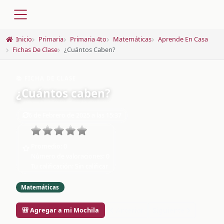
Inicio
Primaria
Primaria 4to
Matemáticas
Aprende En Casa
Fichas De Clase
¿Cuántos Caben?
📚 FICHA DE CLASE
¿Cuántos caben?
6 de Febrero de 2025 a las 15:37
Promedio:
0
Número de valoraciones:
0
Tu calificación:
Sin calificar
Matemáticas
🎒 Agregar a mi Mochila
Anterior
Siguiente