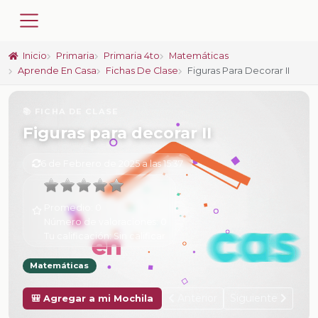
Inicio
Primaria
Primaria 4to
Matemáticas
Aprende En Casa
Fichas De Clase
Figuras Para Decorar II
📚 FICHA DE CLASE
Figuras para decorar II
6 de Febrero de 2025 a las 15:37
Promedio:
0
Número de valoraciones:
0
Tu calificación:
Sin calificar
Matemáticas
Anterior
Siguiente
🎒 Agregar a mi Mochila