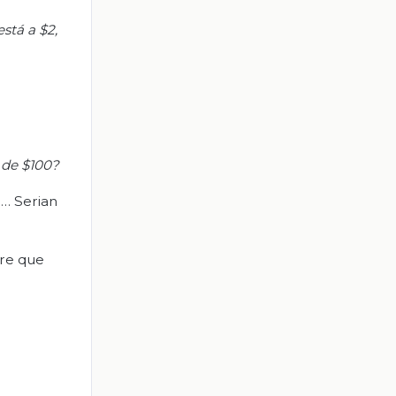
 está
a $2,
o de $100?
 … Serian
rre que