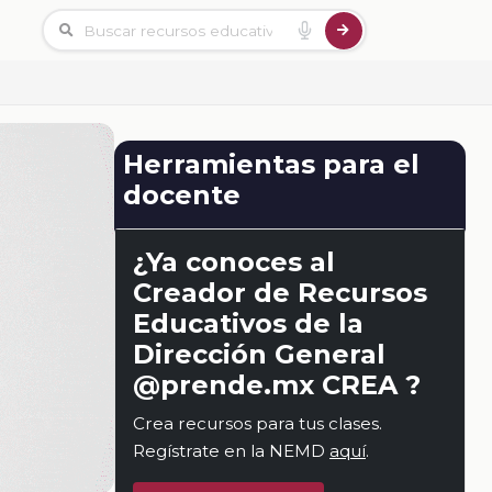
Herramientas para el
docente
¿Ya conoces al
Creador de Recursos
Educativos de la
Dirección General
@prende.mx CREA ?
Crea recursos para tus clases.
Regístrate en la NEMD
aquí
.