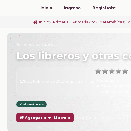
Inicio
Ingresa
Regístrate
Inicio
Primaria
Primaria 4to
Matemáticas
A
📚 FICHA DE CLASE
Los libreros y otras
Promedio:
0
6 de Febrero de 2025 a las 15:36
Número de valorac
Tu calificación:
Sin 
Matemáticas
Anterior
Siguiente
🎒 Agregar a mi Mochila