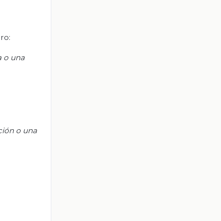
ro:
a o una
ción o una