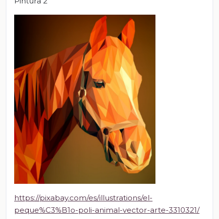
Pintura 2
https://pixabay.com/es/illustrations/el-
peque%C3%B1o-poli-animal-vector-arte-3310321/