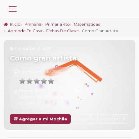
Inicio
Primaria
Primaria 4to
Matemáticas
Aprende En Casa
Fichas De Clase
Como Gran Artista
📚 FICHA DE CLASE
Como gran artista
6 de Febrero de 2025 a las 15:36
Promedio:
0
Número de valoraciones:
0
Tu calificación:
Sin calificar
Anterior
Siguiente
🎒 Agregar a mi Mochila