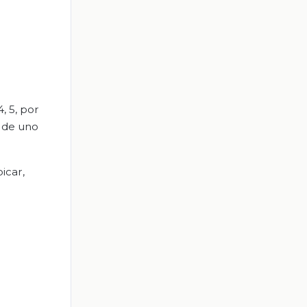
, 5, por
s de uno
icar,