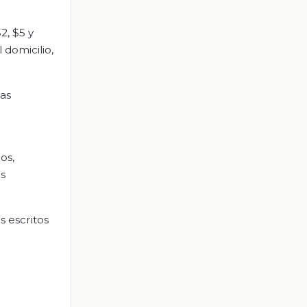
2, $5 y
 domicilio,
tas
os,
s
s escritos