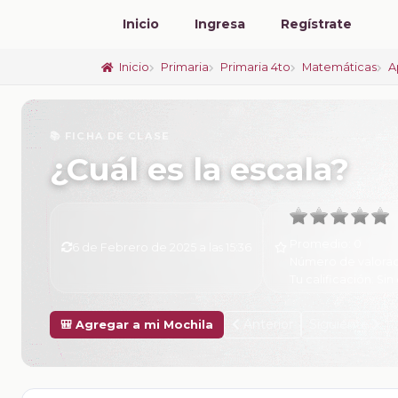
Inicio
Ingresa
Regístrate
Inicio
Primaria
Primaria 4to
Matemáticas
A
📚 FICHA DE CLASE
¿Cuál es la escala?
Promedio:
0
6 de Febrero de 2025 a las 15:36
Número de valorac
Tu calificación:
Sin 
Anterior
Siguiente
🎒 Agregar a mi Mochila