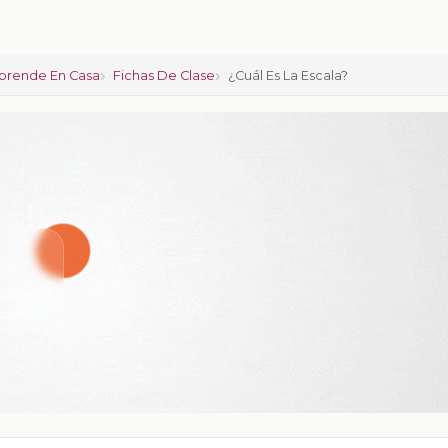
prende En Casa
Fichas De Clase
¿Cuál Es La Escala?
iones:
0
calificar