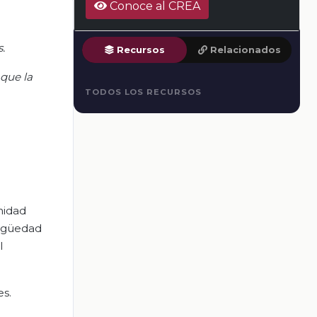
Conoce al CREA
.
Recursos
Relacionados
 que la
TODOS LOS RECURSOS
nidad
tigüedad
l
es.