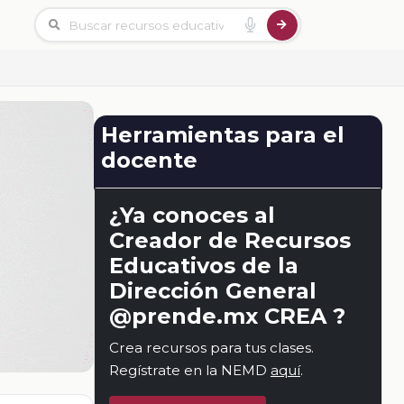
Herramientas para el
docente
¿Ya conoces al
Creador de Recursos
Educativos de la
Dirección General
@prende.mx CREA ?
Crea recursos para tus clases.
Regístrate en la NEMD
aquí
.