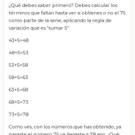
¿Qué debes saber primero? Debes calcular los
términos que faltan hasta ver si obtienes o no el 75
como parte de la serie, aplicando la regla de
variación que es “sumar 5”
43+5=48
48+5=53
53+5=58
58+5=63
63+5=68
68+5=73
73+5=78
Como ves, con los números que has obtenido, ya
pasaste el número 75 ya llegaste a 78 eso, ¿Qué