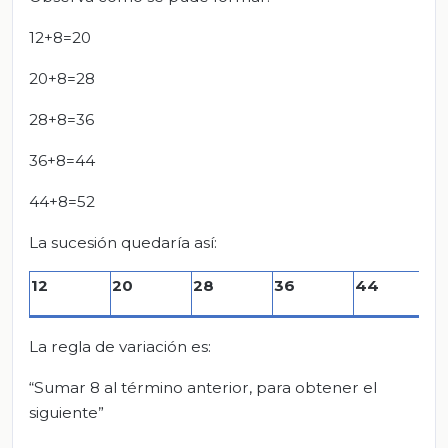
12+8=20
20+8=28
28+8=36
36+8=44
44+8=52
La sucesión quedaría así:
12
20
28
36
44
5
La regla de variación es:
“Sumar 8 al término anterior, para obtener el
siguiente”