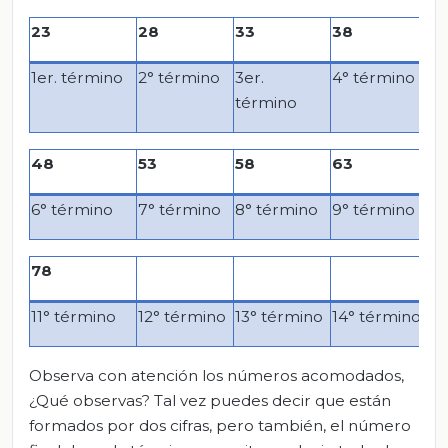
23
28
33
38
4
1er. término
2° término
3er.
4° término
5°
término
48
53
58
63
7
6° término
7° término
8° término
9° término
10
78
11° término
12° término
13° término
14° término
15
Observa con atención los números acomodados,
¿Qué observas? Tal vez puedes decir que están
formados por dos cifras, pero también, el número