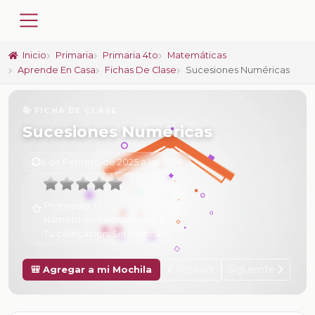
Inicio
Primaria
Primaria 4to
Matemáticas
Aprende En Casa
Fichas De Clase
Sucesiones Numéricas
📚 FICHA DE CLASE
Sucesiones Numéricas
6 de Febrero de 2025 a las 15:36
Promedio:
0
Número de valoraciones:
0
Tu calificación:
Sin calificar
Anterior
Siguiente
🎒 Agregar a mi Mochila