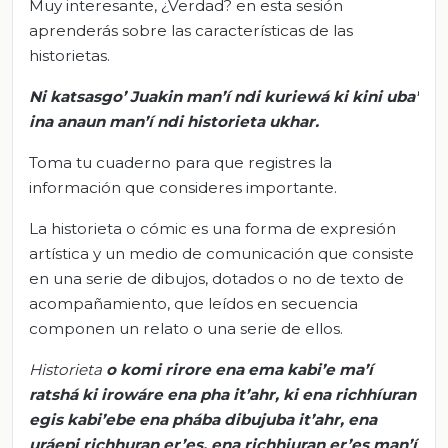
Muy interesante, ¿Verdad? en esta sesión
aprenderás sobre las características de las
historietas.
Ni
katsasgo
’
Juakin
man’í
ndi
kuriewá
ki
kini
uba
’
ina
anaun
man’í
ndi
historieta
ukhar
.
Toma tu cuaderno para que registres la
información que consideres importante.
La historieta o cómic es una forma de expresión
artística y un medio de comunicación que consiste
en una serie de dibujos, dotados o no de texto de
acompañamiento, que leídos en secuencia
componen un relato o una serie de ellos.
Historieta
o
komi
rirore
ena
ema
kabi’e
ma’í
ratshá
ki
irowáre
ena
pha
it’ahr
,
ki
ena
richhíuran
egis
kabi’ebe
ena
phába
dibujuba
it’ahr
,
ena
uráepi
richhuran
er’es
,
ena
richhiuran
er’es
man’í