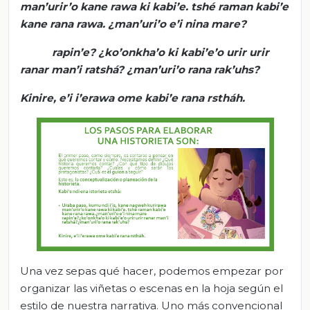
man’urir’o
kane
rawa
ki
kabi’e
.
tshé
raman
kabi’e
kane
rana
rawa
.
¿
man’uri’o
e’i
nina
mare
?
rapin’e
?
¿
ko’onkha’o
ki
kabi’e’o
urir
urir
ranar
man’i
ratshá
?
¿
man’uri’o
rana
rak’uhs
?
Kinire
,
e’i
i’erawa
ome
kabi’e
rana
rstháh
.
Una vez sepas qué hacer, podemos empezar por
organizar las viñetas o escenas en la hoja según el
estilo de nuestra narrativa. Uno más convencional