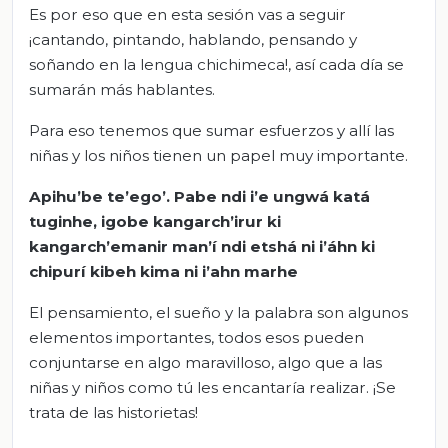
Es por eso que en esta sesión vas a seguir
¡cantando, pintando, hablando, pensando y
soñando en la lengua chichimeca!, así cada día se
sumarán más hablantes.
Para eso tenemos que sumar esfuerzos y allí las
niñas y los niños tienen un papel muy importante.
Apihu’be
te’ego
’.
Pabe
ndi
i’e
ungwá
katá
tuginhe
,
igobe
kangarch’irur
ki
kangarch’emanir
man’í
ndi
etshá
ni
i’áhn
ki
chipurí
kibeh
kima
ni
i’ahn
marhe
El pensamiento, el sueño y la palabra son algunos
elementos importantes, todos esos pueden
conjuntarse en algo maravilloso, algo que a las
niñas y niños como tú les encantaría realizar. ¡Se
trata de las historietas!