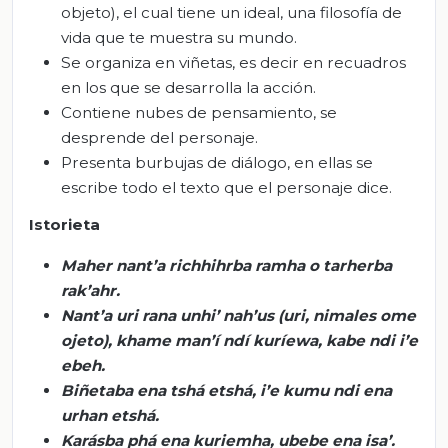
objeto), el cual tiene un ideal, una filosofía de
vida que te muestra su mundo.
Se organiza en viñetas, es decir en recuadros
en los que se desarrolla la acción.
Contiene nubes de pensamiento, se
desprende del personaje.
Presenta burbujas de diálogo, en ellas se
escribe todo el texto que el personaje dice.
Istorieta
Maher
nant’a
richhihrba
ramha
o
tarherba
rak’ahr
.
Nant’a
uri
rana
unhi
’
nah’us
(
uri
,
nimales
ome
ojeto
),
khame
man’í
ndí
kuríewa
,
kabe
ndi
i’e
ebeh
.
Biñetaba
ena
tshá
etshá
,
i’e
kumu
ndi
ena
urhan
etshá
.
Karásba
phá
ena
kuriemha
,
ubebe
ena
isa’.