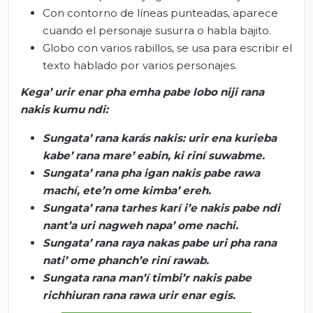
Con contorno de líneas punteadas, aparece
cuando el personaje susurra o habla bajito.
Globo con varios rabillos, se usa para escribir el
texto hablado por varios personajes.
Kega
’
urir
enar
pha
emha
pabe
lobo
niji
rana
nakis
kumu
ndi
:
Sungata
’ rana
karás
nakis
:
urir
ena
kurieba
kabe
’ rana mare’
eabin
,
ki
riní
suwabme
.
Sungata
’ rana
pha
igan
nakis
pabe
rawa
machí,
ete’n
ome
kimba
’
ereh
.
Sungata
’ rana
tarhes
karí
i’e
nakis
pabe
ndi
nant’a
uri
nagweh
napa’
ome
nachi
.
Sungata
’ rana raya
nakas
pabe
uri
pha
rana
nati
’
ome
phanch’e
riní
rawab
.
Sungata
rana
man’í
timbi’r
nakis
pabe
richhiuran
rana
rawa
urir
enar
egis
.