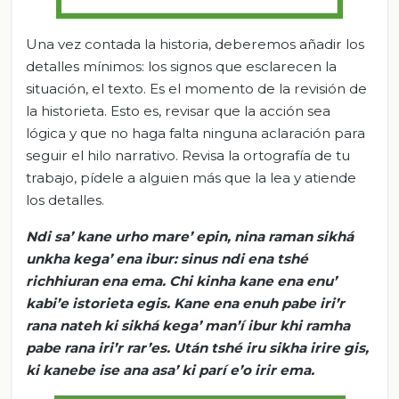
Una vez contada la historia, deberemos añadir los
detalles mínimos: los signos que esclarecen la
situación, el texto. Es el momento de la revisión de
la historieta. Esto es, revisar que la acción sea
lógica y que no haga falta ninguna aclaración para
seguir el hilo narrativo. Revisa la ortografía de tu
trabajo, pídele a alguien más que la lea y atiende
los detalles.
Ndi
sa
’
kane
urho
mare’
epin
,
nina
raman
sikhá
unkha
kega
’
ena
ibur
:
sinus
ndi
ena
tshé
richhiuran
ena
ema
. Chi
kinha
kane
ena
enu
’
kabi’e
istorieta
egis
. Kane
ena
enuh
pabe
iri’r
rana
nateh
ki
sikhá
kega
’
man’í
ibur
khi
ramha
pabe
rana
iri’r
rar’es
.
Után
tshé
iru
sikha
irire gis,
ki
kanebe
ise
ana
asa’
ki
parí
e’o
irir
ema
.