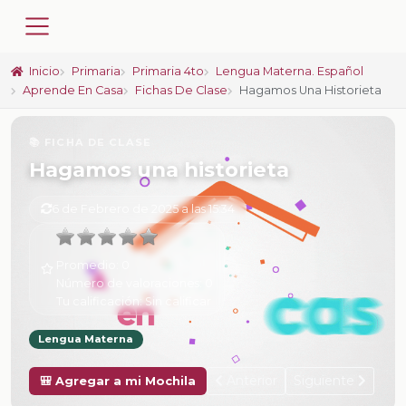
Inicio
Primaria
Primaria 4to
Lengua Materna. Español
Aprende En Casa
Fichas De Clase
Hagamos Una Historieta
📚 FICHA DE CLASE
Hagamos una historieta
6 de Febrero de 2025 a las 15:34
Promedio:
0
Número de valoraciones:
0
Tu calificación:
Sin calificar
Lengua Materna
Anterior
Siguiente
🎒 Agregar a mi Mochila