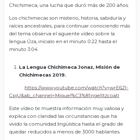
Chichimeca, una lucha que duró más de 200 años.
Los chichimecas son misterio, historia, sabiduría y
raíces ancestrales, para continuar conociendo más
del tema observa el siguiente vídeo sobre la
lengua Úza, inícialo en el minuto 0:22 hasta el
minuto 3:04
La Lengua Chichimeca
Jo
naz
, Misión de
Chichimecas 2019.
https://www.youtube.com/watch?v=wrE621-
CpjU&ab_channel=Miguel%C3%81ngelItzcoatl
Este vídeo te muestra información muy valiosa y
explica con claridad las circunstancias que ha
vivido la comunidad lingüística hasta el grado de
quedar reducidos a menos de 3000 hablantes.