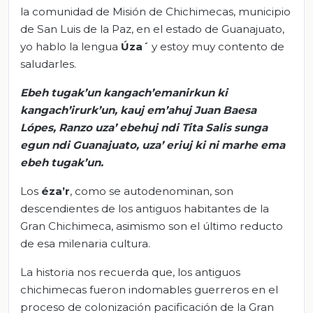
la comunidad de Misión de Chichimecas, municipio
de San Luis de la Paz, en el estado de Guanajuato,
yo hablo la lengua
Úza
´
y estoy muy contento de
saludarles.
Ebeh
tugak’un
kangach’emanirkun
ki
kangach’irurk’un
,
kauj
em’ahuj
Juan Baesa
Lópes
,
Ranzo
uza
’
ebehuj
ndi
Tita
Salis
sunga
egun
ndi
Guanajuato,
uza
’
eriuj
ki
ni
marhe
ema
ebeh
tugak’un
.
Los
éza’r
, como se autodenominan, son
descendientes de los antiguos habitantes de la
Gran Chichimeca, asimismo son el último reducto
de esa milenaria cultura.
La historia nos recuerda que, los antiguos
chichimecas fueron indomables guerreros en el
proceso de colonización pacificación de la Gran