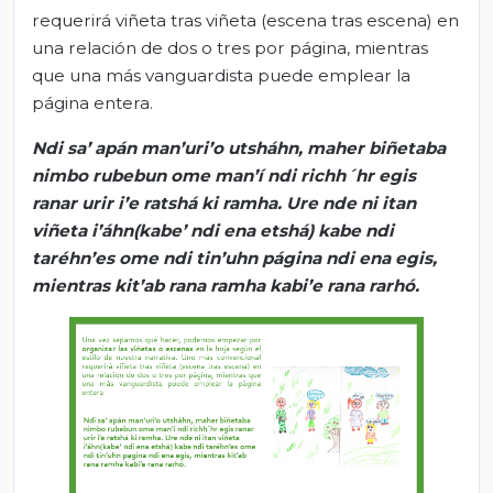
requerirá viñeta tras viñeta (escena tras escena) en
una relación de dos o tres por página, mientras
que una más vanguardista puede emplear la
página entera.
Ndi
sa
’
apán
man’uri’o
utsháhn
,
maher
biñetaba
nimbo
rubebun
ome
man’í
ndi
richh´hr
egis
ranar
urir
i’e
ratshá
ki
ramha
. Ure
nde
ni
itan
viñeta
i’áhn
(
kabe
’
ndi
ena
etshá
)
kabe
ndi
taréhn’es
ome
ndi
tin’uhn
página
ndi
ena
egis
,
mientras
kit’ab
rana
ramha
kabi’e
rana
rarhó
.