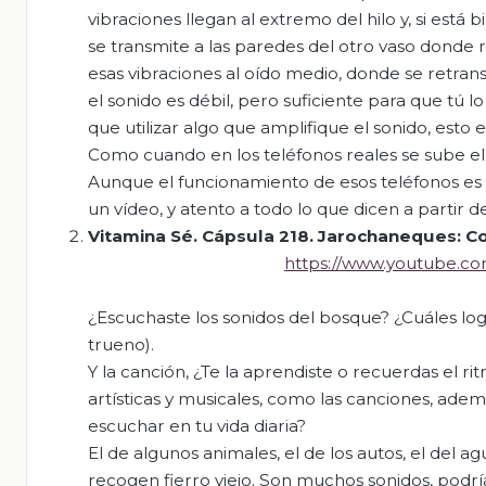
vibraciones llegan al extremo del hilo y, si está b
se transmite a las paredes del otro vaso donde 
esas vibraciones al oído medio, donde se retrans
el sonido es débil, pero suficiente para que tú 
que utilizar algo que amplifique el sonido, esto 
Como cuando en los teléfonos reales se sube el v
Aunque el funcionamiento de esos teléfonos es 
un vídeo, y atento a todo lo que dicen a partir d
Vitamina Sé. Cápsula 218.
Jarochaneques
: C
https://www.youtube.
¿Escuchaste los sonidos del bosque? ¿Cuáles logra
trueno).
Y la canción, ¿Te la aprendiste o recuerdas el ri
artísticas y musicales, como las canciones, ade
escuchar en tu vida diaria?
El de algunos animales, el de los autos, el del ag
recogen fierro viejo. Son muchos sonidos, podría