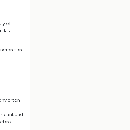
 y el
n las
eneran son
convierten
or cantidad
rebro