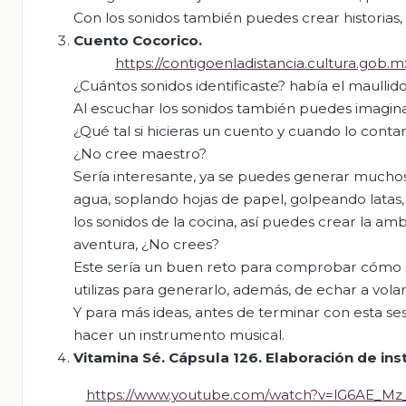
Con los sonidos también puedes crear historias,
Cuento
Cocorico
.
https://contigoenladistancia.cultura.gob.
¿Cuántos sonidos identificaste? había el maullid
Al escuchar los sonidos también puedes imagin
¿Qué tal si hicieras un cuento y cuando lo conta
¿No cree maestro?
Sería interesante, ya se puedes generar muchos
agua, soplando hojas de papel, golpeando latas,
los sonidos de la cocina, así puedes crear la a
aventura, ¿No crees?
Este sería un buen reto para comprobar cómo se
utilizas para generarlo, además, de echar a vola
Y para más ideas, antes de terminar con esta se
hacer un instrumento musical.
Vitamina Sé. Cápsula 126. Elaboración de ins
https://www.youtube.com/watch?v=lG6AE_M