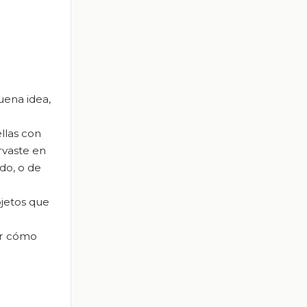
uena idea,
llas con
rvaste en
do, o de
bjetos que
cer cómo