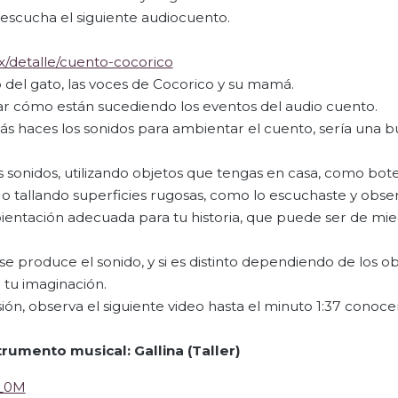
 escucha el siguiente audiocuento.
mx/detalle/cuento-cocorico
o del gato, las voces de Cocorico y su mamá.
ar cómo están sucediendo los eventos del audio cuento.
rás haces los sonidos para ambientar el cuento, sería una b
 sonidos, utilizando objetos que tengas en casa, como bote
 o tallando superficies rugosas, como lo escuchaste y obse
mbientación adecuada para tu historia, que puede ser de mie
 produce el sonido, y si es distinto dependiendo de los o
r tu imaginación.
sión, observa el siguiente video hasta el minuto 1:37 cono
trumento musical: Gallina (Taller)
z_0M