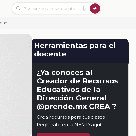
dean
Herramientas para el
docente
¿Ya conoces al
Creador de Recursos
Educativos de la
Dirección General
@prende.mx CREA ?
Crea recursos para tus clases.
Regístrate en la NEMD
aquí
.