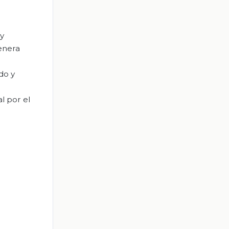
 y
enera
ido y
l por el