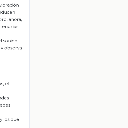
 vibración
onducen
bro, ahora,
 tendrías
l sonido.
 y observa
s, el
dades
uedes
 y los que