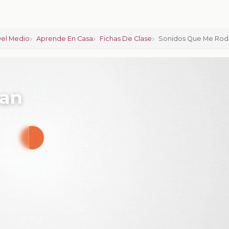
el Medio
Aprende En Casa
Fichas De Clase
Sonidos Que Me Ro
ean
ones:
0
alificar