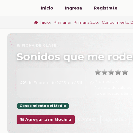
Inicio
Ingresa
Regístrate
Inicio
Primaria
Primaria 2do
Conocimiento D
📚 FICHA DE CLASE
Sonidos que me rod
Promedio:
0
6 de Febrero de 2025 a las 15:11
Número de valoraci
Tu calificación:
Sin c
Conocimiento del Medio
Anterior
Siguiente
🎒 Agregar a mi Mochila