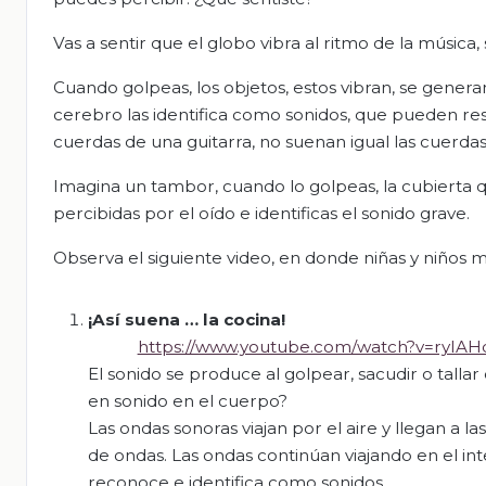
Vas a sentir que el globo vibra al ritmo de la música
Cuando golpeas, los objetos, estos vibran, se generan
cerebro las identifica como sonidos, que pueden res
cuerdas de una guitarra, no suenan igual las cuerdas
Imagina un tambor, cuando lo golpeas, la cubierta 
percibidas por el oído e identificas el sonido grave.
Observa el siguiente video, en donde niñas y niños 
¡Así suena … la cocina!
https://www.youtube.com/watch?v=ryIA
El sonido se produce al golpear, sacudir o talla
en sonido en el cuerpo?
Las ondas sonoras viajan por el aire y llegan a
de ondas. Las ondas continúan viajando en el in
reconoce e identifica como sonidos.