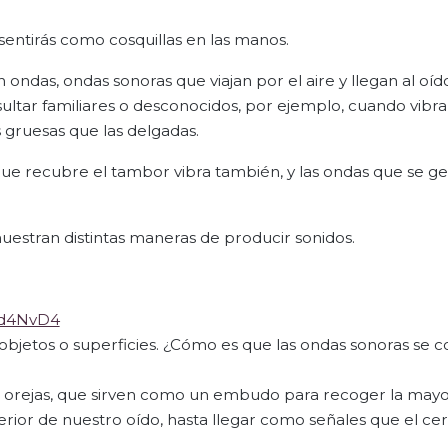
, sentirás como cosquillas en las manos.
 ondas, ondas sonoras que viajan por el aire y llegan al oído
ultar familiares o desconocidos, por ejemplo, cuando vibra
 gruesas que las delgadas.
que recubre el tambor vibra también, y las ondas que se g
muestran distintas maneras de producir sonidos.
Hd4NvD4
r objetos o superficies. ¿Cómo es que las ondas sonoras se 
 las orejas, que sirven como un embudo para recoger la may
terior de nuestro oído, hasta llegar como señales que el ce