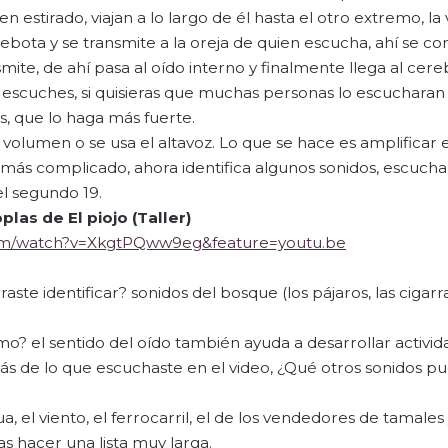
ien estirado, viajan a lo largo de él hasta el otro extremo, la
rebota y se transmite a la oreja de quien escucha, ahí se c
mite, de ahí pasa al oído interno y finalmente llega al cere
lo escuches, si quisieras que muchas personas lo escucharan
es, que lo haga más fuerte.
olumen o se usa el altavoz. Lo que se hace es amplificar e
más complicado, ahora identifica algunos sonidos, escucha
el segundo 19.
oplas de El piojo (Taller)
com/watch?v=XkgtPQww9eg&feature=youtu.be
ste identificar? sonidos del bosque (los pájaros, las cigarra
tmo? el sentido del oído también ayuda a desarrollar activi
más de lo que escuchaste en el video, ¿Qué otros sonidos p
ua, el viento, el ferrocarril, el de los vendedores de tamales
s hacer una lista muy larga.