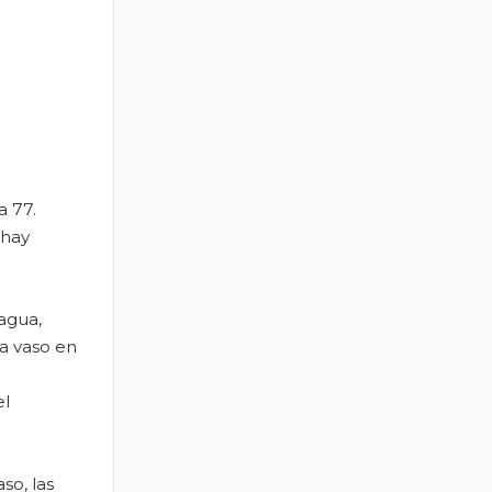
a 77.
 hay
 agua,
da vaso en
el
so, las