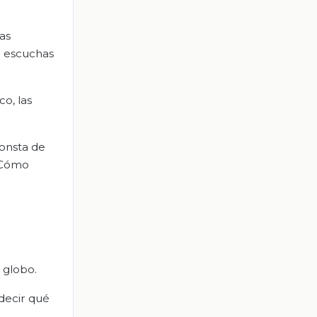
as
e escuchas
co, las
consta de
 ¿Cómo
 globo.
decir qué