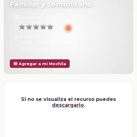
Familiar y comunitario
6 de Febrero de 2025 a las 15:33
Promedio:
0
Número de valoraciones:
0
Tu calificación:
Sin calificar
🎒 Agregar a mi Mochila
Si no se visualiza el recurso puedes
descargarlo
.