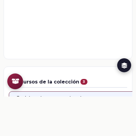
Recursos de la colección
3
📎
Ficha: The next weekend
📎
Ficha: What are we going to learn in our English 