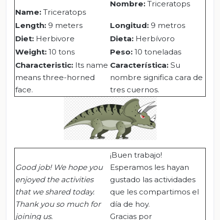
Nombre:
Triceratops
Name
:
Triceratops
Length:
9 meters
Longitud:
9 metros
Diet:
Herbivore
Dieta:
Herbívoro
Weight:
10 tons
Peso:
10 toneladas
Characteristic:
Its name
Característica:
Su
means three-horned
nombre significa cara de
face.
tres cuernos.
¡Buen trabajo!
Good job! We hope you
Esperamos les hayan
enjoyed the activities
gustado las actividades
that we shared today.
que les compartimos el
Thank you so much for
día de hoy.
joining us.
Gracias por