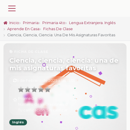
Inicio
Primaria
Primaria 4to
Lengua Extranjera. Inglés
Aprende En Casa
Fichas De Clase
Ciencia, Ciencia, Ciencia: Una De Mis Asignaturas Favoritas
📚 FICHA DE CLASE
Ciencia, ciencia, ciencia: una de
mis asignaturas favoritas
6 de Febrero de 2025 a las 15:33
Promedio:
0
Número de valoraciones:
0
Tu calificación:
Sin calificar
Inglés