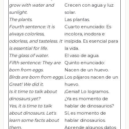
grow with water and
Crecen con agua y luz
sunlight.
solar.
The plants.
Las plantas.
Fourth sentence: It is
Cuarto enunciado: Es
always colorless,
incolora, inodora e
odorless, and tasteless.
It
insípida. Es esencial para
is essential for life.
la vida.
The glass of water.
El vaso de agua.
Fifth sentence: They are
Quinto enunciado:
born from eggs.
Nacen de un huevo.
Birds are born from eggs.
Los pájaros nacen de un
Great! We did it.
huevo.
Is it time to talk about
¡Genial! Lo logramos.
dinosaurs yet?
¿Ya es momento de
Yes, it is time to talk
hablar de dinosaurios?
about dinosaurs. Let's
Sí, es momento de
learn some facts about
hablar dinosaurios.
them.
Aprende algunos datos