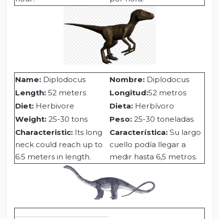
Name
:
Diplodocus
Nombre:
Diplodocus
Length
:
52 meters
Longitud:
52 metros
Diet:
Herbivore
Dieta:
Herbívoro
Weight:
25-30 tons
Peso:
25-30 toneladas
Characteristic:
Its long
Característica:
Su largo
neck could reach up to
cuello podía llegar a
6.5 meters in length.
medir hasta 6,5 metros.