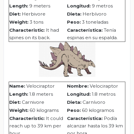
Length:
9 meters
Longitud:
9 metros
Diet:
Herbivore
Dieta:
Herbívoro
Weight:
3 tons
Peso:
3 toneladas
Characteristic:
It had
Característica:
Tenía
spines on its back.
espinas en su espalda.
Name:
Velociraptor
Nombre:
Velociraptor
Length:
1.8 meters
Longitud:
1.8 metros
Diet:
Carnivore
Dieta:
Carnívoro
Weight:
60 kilograms
Peso:
60 kilogramos
Characteristic:
It could
Característica:
Podía
reach up to 39 km per
alcanzar hasta los 39 km
hour.
por hora.