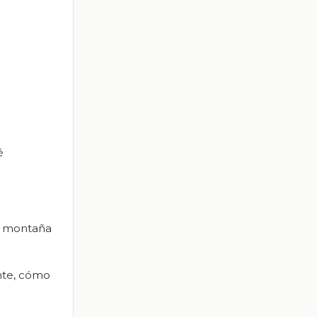
é
la montaña
nte, cómo