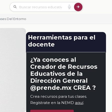
Gases Del Entorno
Herramientas para el
docente
¿Ya conoces al
Creador de Recursos
Educativos de la
Dirección General
@prende.mx CREA ?
Crea recursos para tus clases.
Regístrate en la NEMD
aquí
.