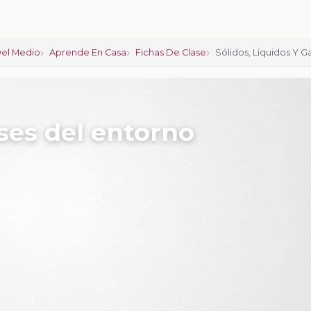
el Medio
Aprende En Casa
Fichas De Clase
Sólidos, Líquidos Y 
ases del entorno
ones:
0
alificar