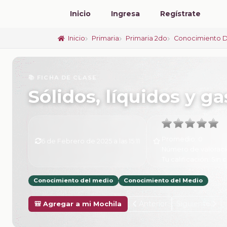
Inicio
Ingresa
Regístrate
Inicio
Primaria
Primaria 2do
Conocimiento D
📚 FICHA DE CLASE
Sólidos, líquidos y g
Promedio:
0
6 de Febrero de 2025 a las 15:11
Número de valoraci
Tu calificación:
Sin c
Conocimiento del medio
Conocimiento del Medio
Anterior
Siguiente
🎒 Agregar a mi Mochila