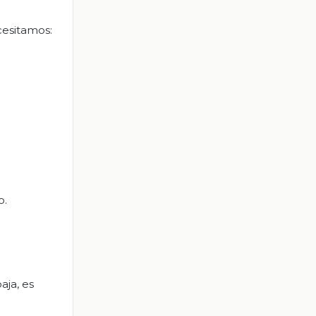
cesitamos:
o.
aja, es