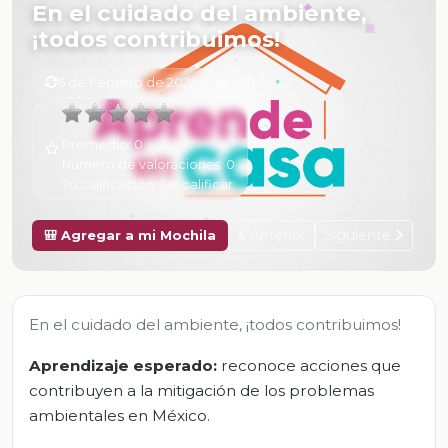
En el cuidado del ambiente,
¡todos contribuimos!
6 de Febrero de 2025 a las 15:31
Promedio:
0
Número de valoraciones:
0
Tu calificación:
Sin calificar
Anterior
Siguiente
🎒 Agregar a mi Mochila
En el cuidado del ambiente, ¡todos contribuimos!
Aprendizaje esperado:
reconoce acciones que
contribuyen a la mitigación de los problemas
ambientales en México.