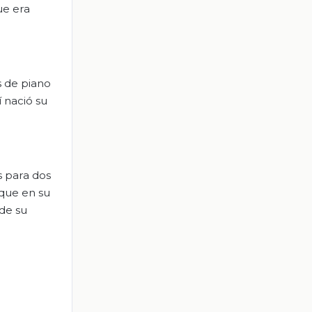
ue era
s de piano
 nació su
s para dos
 que en su
 de su