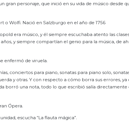
un gran personaje, que inició en su vida de músico desde q
 o Wolfi. Nació en Salzburgo en el año de 1756
eopold era músico, y él siempre escuchaba atento las clase
 años, y siempre compartían el genio para la música, de ahí
se enfermó de viruela.
as, conciertos para piano, sonatas para piano solo, sonata
 cuerda y otras. Y con respecto a cómo borra sus errores, ya
da borró una nota, todo lo que escribió salía directamente
gran Ópera.
tunidad, escucha “La flauta mágica”.