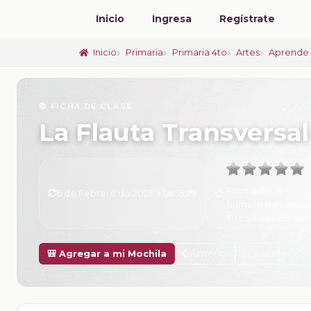
Inicio
Ingresa
Regístrate
Inicio
Primaria
Primaria 4to
Artes
Aprende 
📚 FICHA DE CLASE
La Flauta Transversa
Promedio:
0
6 de Febrero de 2025 a las 15:29
Número de valorac
Tu calificación:
Sin 
Anterior
Siguiente
🎒 Agregar a mi Mochila