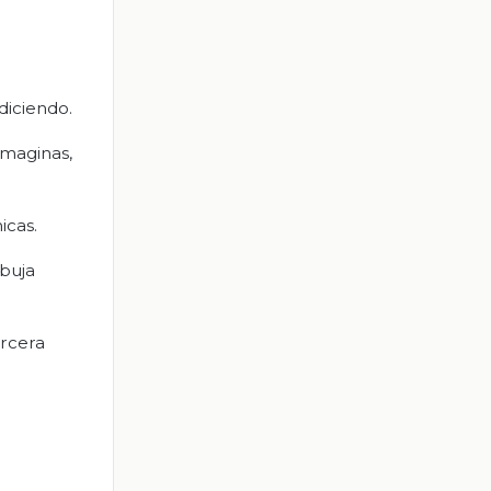
diciendo.
imaginas,
icas.
ibuja
ercera