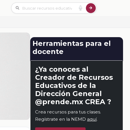
Herramientas para el
docente
¿Ya conoces al
Creador de Recursos
Educativos de la
Dirección General
@prende.mx CREA ?
Crea recursos para tus clases.
Regístrate en la NEMD
aquí
.