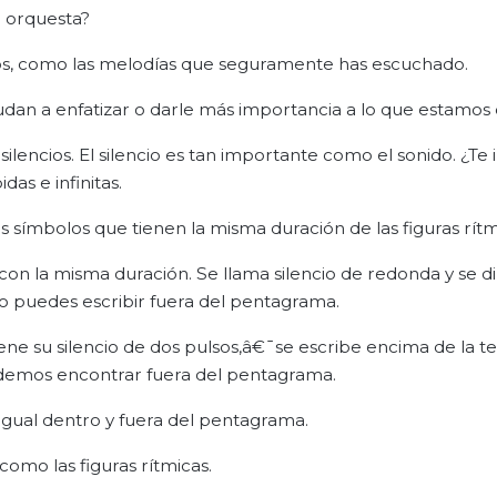
a orquesta?
cios, como las melodías que seguramente has escuchado.
an a enfatizar o darle más importancia a lo que estamos 
ilencios. El silencio es tan importante como el sonido. ¿Te 
das e infinitas.
os símbolos que tienen la misma duración de las figuras rítm
con la misma duración. Se llama silencio de redonda y se d
lo puedes escribir fuera del pentagrama.
ene su silencio de dos pulsos,â€¯se escribe encima de la t
podemos encontrar fuera del pentagrama.
e igual dentro y fuera del pentagrama.
omo las figuras rítmicas.