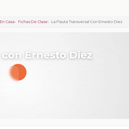
En Casa
Fichas De Clase
La Flauta Transversal Con Ernesto Diez
l con Ernesto Diez
iones:
0
calificar