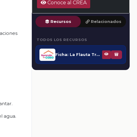
Conoce al CREA
Recursos
Relacionados
taciones
TODOS LOS RECURSOS
Ficha: La Flauta Transversal con Ernesto Diez
🎒
antar.
l agua.