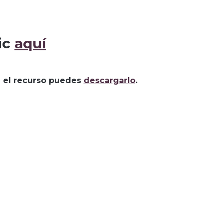
ic
aquí
za el recurso puedes
descargarlo
.